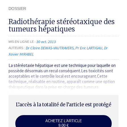
DOSSIER
Radiothérapie stéréotaxique des
tumeurs hépatiques
30 oct. 2013
MIS EN LIGNE LE
Dr Claire DEWAS-VAUTRAVERS
Pr Eric LARTIGAU
Dr
AUTEURS
Xavier MIRABEL
La stéréotaxie hépatique est une technique pour laquelle on
possède désormais un recul conséquent.Les toxicités sont
acceptables et le contrôle local est encourageant.Cette
technique, réalisable en routine, apparaît comme une option
thérapeutique dans la prise en charge des tumeurs
hépatiques primitives et secondaires.
L’accès à la totalité de l’article est protégé
ACHETEZ L'ARTICLE
9,00 €