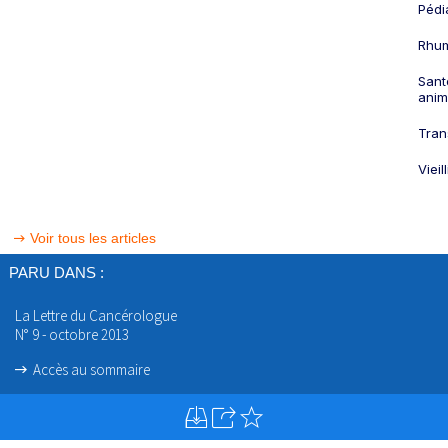
Pédi
Rhum
Sant
anim
Tran
Viei
Voir tous les articles
PARU DANS :
La Lettre du Cancérologue
N° 9 - octobre 2013
Accès au sommaire