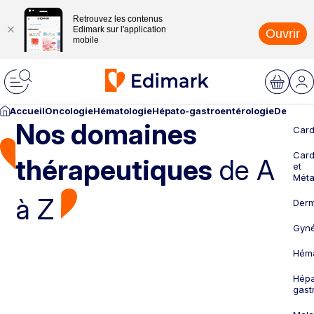
Retrouvez les contenus
Edimark sur l'application
Ouvrir
mobile
Accueil
Oncologie
Hématologie
Hépato-gastroentérologie
Dermato
Nos domaines
Card
Card
thérapeutiques
de A
et
Méta
à Z
Derm
Gyné
Héma
Hépa
gast