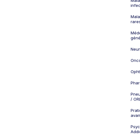
Mala
infe
Mala
rare
Méd
géné
Neur
Onco
Opht
Phar
Pneu
/ OR
Prat
ava
Psych
Addi