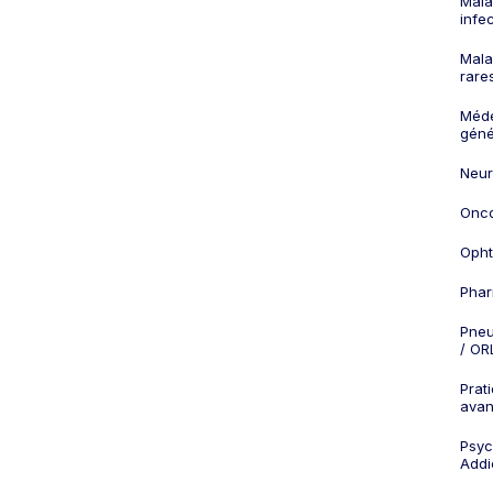
Mala
infe
Mala
rare
Méd
géné
Neur
Onco
Opht
Phar
Pneu
/ OR
Prat
ava
Psych
Addi