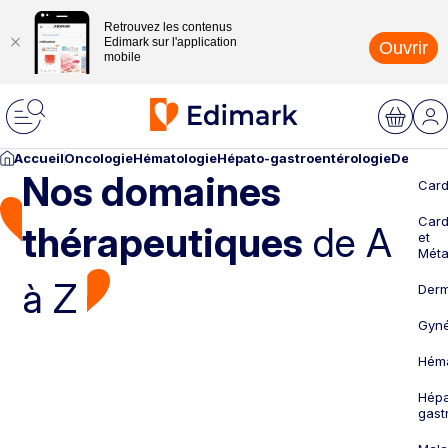
Retrouvez les contenus
Edimark sur l'application
Ouvrir
mobile
Accueil
Oncologie
Hématologie
Hépato-gastroentérologie
Dermato
Nos domaines
Card
Card
thérapeutiques
de A
et
Méta
à Z
Derm
Gyné
Héma
Hépa
gast