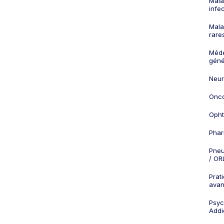
Mala
infe
Mala
rare
Méd
géné
Neur
Onco
Opht
Phar
Pneu
/ OR
Prat
ava
Psych
Addi