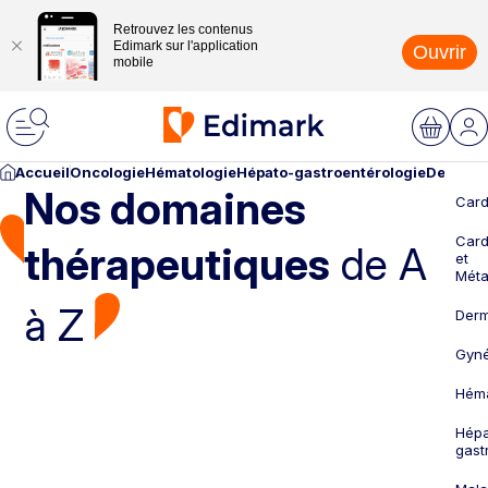
Retrouvez les contenus
Edimark sur l'application
Ouvrir
mobile
Accueil
Oncologie
Hématologie
Hépato-gastroentérologie
Dermato
Nos domaines
Card
Card
thérapeutiques
de A
et
Méta
à Z
Derm
Gyné
Héma
Hépa
gast