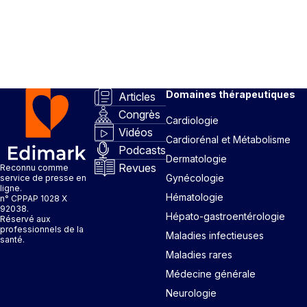
Domaines thérapeutiques
Articles
Congrès
Cardiologie
Vidéos
Cardiorénal et Métabolisme
Podcasts
Dermatologie
Revues
Reconnu comme
Gynécologie
service de presse en
ligne.
Hématologie
n° CPPAP 1028 X
92038.
Hépato-gastroentérologie
Réservé aux
professionnels de la
Maladies infectieuses
santé.
Maladies rares
Médecine générale
Neurologie