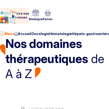
Lire nos
revues
Boutique
Panier
Menu
Accueil
Oncologie
Hématologie
Hépato-gastroentéro
Nos domaines
thérapeutiques
de
A à Z
AUTEUR : DR ÉRIC FAKRA