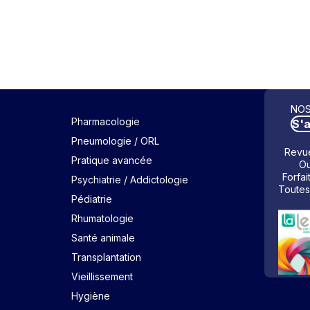
NOS
Pharmacologie
S'
Pneumologie / ORL
Revue
Pratique avancée
Ou
Forfai
Psychiatrie / Addictologie
Toutes
Pédiatrie
Rhumatologie
Santé animale
Transplantation
Vieillissement
Hygiène