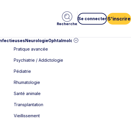
S'inscrire
Se connecter
Recherche
infectieuses
Neurologie
Ophtalmologie
Pédiatrie
Cardiologie
Car
Pratique avancée
Psychiatrie / Addictologie
Pédiatrie
Rhumatologie
Santé animale
Transplantation
Vieillissement