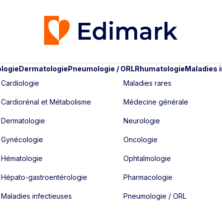
logie
Dermatologie
Pneumologie / ORL
Rhumatologie
Maladies 
Cardiologie
Maladies rares
Cardiorénal et Métabolisme
Médecine générale
Dermatologie
Neurologie
Gynécologie
Oncologie
Hématologie
Ophtalmologie
Hépato-gastroentérologie
Pharmacologie
Maladies infectieuses
Pneumologie / ORL