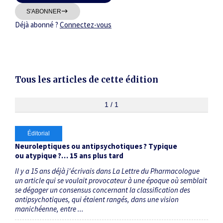
Thématiques
S'ABONNER
Déjà abonné ?
Connectez-vous
Tous les articles de cette édition
Dates
Du
1 / 1
au
Éditorial
RECHERCHER
Neuroleptiques ou antipsychotiques ? Typique
ou atypique ?… 15 ans plus tard
Il y a 15 ans déjà j'écrivais dans La Lettre du Pharmacologue
un article qui se voulait provocateur à une époque où semblait
se dégager un consensus concernant la classification des
antipsychotiques, qui étaient rangés, dans une vision
manichéenne, entre ...