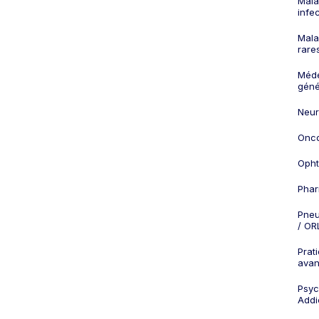
Mala
infe
Mala
rare
Méd
géné
Neur
Onco
Opht
Phar
Pneu
/ OR
Prat
ava
Psych
Addi