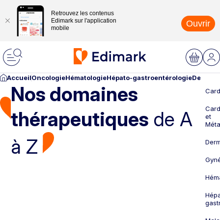
Retrouvez les contenus
Edimark sur l'application
Ouvrir
mobile
Accueil
Oncologie
Hématologie
Hépato-gastroentérologie
Dermato
Nos domaines
Card
Card
thérapeutiques
de A
et
Méta
à Z
Derm
Gyné
Héma
Hépa
gast