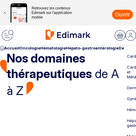
Retrouvez les contenus
Edimark sur l'application
Ouvrir
mobile
Accueil
Oncologie
Hématologie
Hépato-gastroentérologie
Dermato
Nos domaines
Card
Card
thérapeutiques
de A
et
Méta
à Z
Derm
Gyné
Héma
Hépa
gast