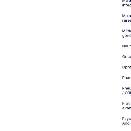
Mala
infe
Mala
rare
Méd
géné
Neur
Onco
Opht
Phar
Pneu
/ OR
Prat
ava
Psych
Addi