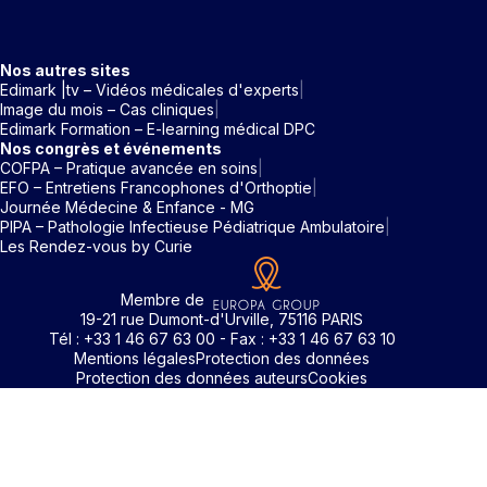
Nos autres sites
Edimark |tv – Vidéos médicales d'experts
Image du mois – Cas cliniques
Edimark Formation – E-learning médical DPC
Nos congrès et événements
COFPA – Pratique avancée en soins
EFO – Entretiens Francophones d'Orthoptie
Journée Médecine & Enfance - MG
PIPA – Pathologie Infectieuse Pédiatrique Ambulatoire
Les Rendez-vous by Curie
Membre de
19-21 rue Dumont-d'Urville, 75116 PARIS
Tél : +33 1 46 67 63 00 - Fax : +33 1 46 67 63 10
Mentions légales
Protection des données
Protection des données auteurs
Cookies
Identifiant / Mot de passe oubli
Pour accéder aux contenus publiés sur Edimark.fr vous dev
posséder un compte et vous identifier au moyen d’un email e
Déjà inscrit(e)
Déjà inscrit(e)
Pas encore inscrit(e) ?
Pas encore inscrit(e) ?