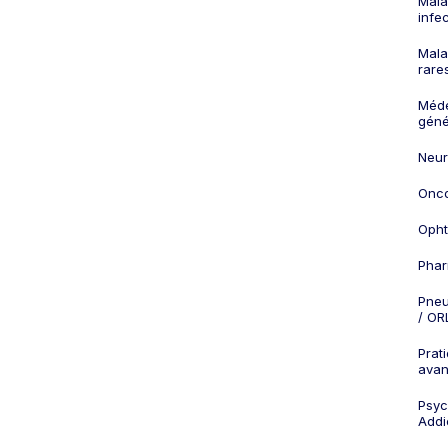
Mala
infe
Mala
rare
Méd
géné
Neur
Onco
Opht
Phar
Pneu
/ OR
Prat
ava
Psych
Addi