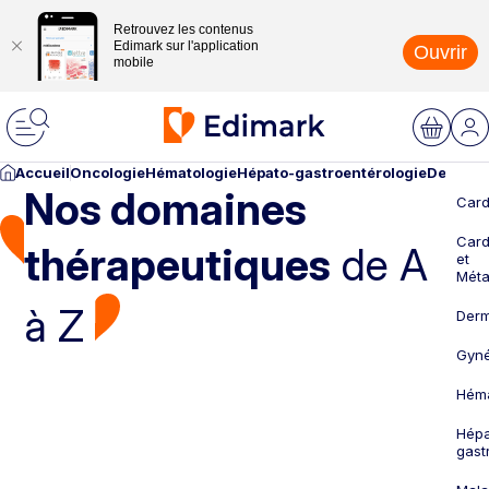
Retrouvez les contenus
Edimark sur l'application
Ouvrir
mobile
Accueil
Oncologie
Hématologie
Hépato-gastroentérologie
Dermato
Nos domaines
Card
Card
thérapeutiques
de A
et
Méta
à Z
Derm
Gyné
Héma
Hépa
gast