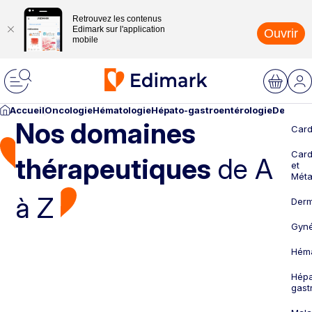
Retrouvez les contenus
Edimark sur l'application
Ouvrir
mobile
Accueil
Oncologie
Hématologie
Hépato-gastroentérologie
Dermato
Nos domaines
Card
Card
thérapeutiques
de A
et
Méta
à Z
Derm
Gyné
Héma
Hépa
gast