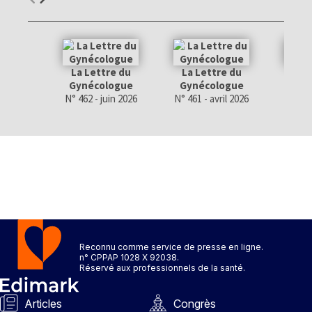
La Lettre du
La Lettre du
La 
Gynécologue
Gynécologue
Gyn
N° 462 - juin 2026
N° 461 - avril 2026
N° 46
Reconnu comme service de presse en ligne.
n° CPPAP 1028 X 92038.
Réservé aux professionnels de la santé.
Articles
Congrès