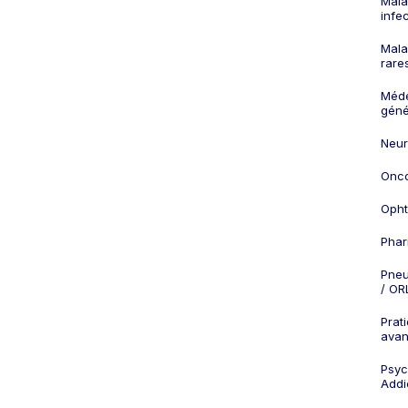
Mala
infe
Mala
rare
Méd
géné
Neur
Onco
Opht
Phar
Pneu
/ OR
Prat
ava
Psych
Addi