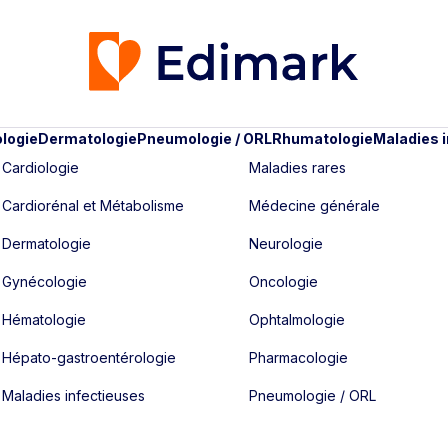
logie
Dermatologie
Pneumologie / ORL
Rhumatologie
Maladies 
Cardiologie
Maladies rares
Cardiorénal et Métabolisme
Médecine générale
Dermatologie
Neurologie
Gynécologie
Oncologie
Hématologie
Ophtalmologie
Hépato-gastroentérologie
Pharmacologie
Maladies infectieuses
Pneumologie / ORL