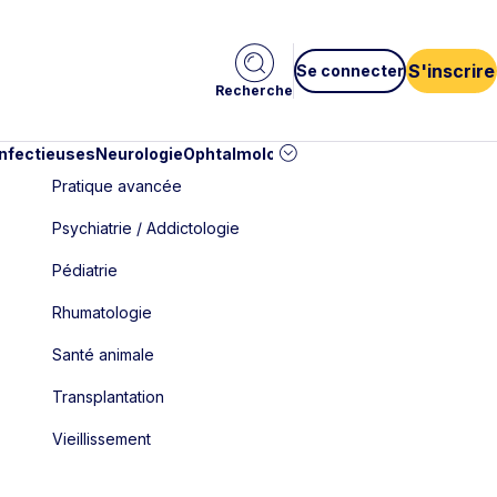
S'inscrire
Se connecter
Recherche
infectieuses
Neurologie
Ophtalmologie
Pédiatrie
Cardiologie
Car
Pratique avancée
Psychiatrie / Addictologie
Pédiatrie
Rhumatologie
Santé animale
Transplantation
Vieillissement