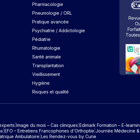
Pharmacologie
S'
Pneumologie / ORL
Revue
Pratique avancée
Ou
Forfai
Psychiatrie / Addictologie
Toutes
Pédiatrie
Rhumatologie
Santé animale
Transplantation
Vieillissement
Hygiène
Risques et qualité
experts
Image du mois – Cas cliniques
Edimark Formation – E-learni
ns
EFO – Entretiens Francophones d'Orthoptie
Journée Médecine &
atrique Ambulatoire
Les Rendez-vous by Curie