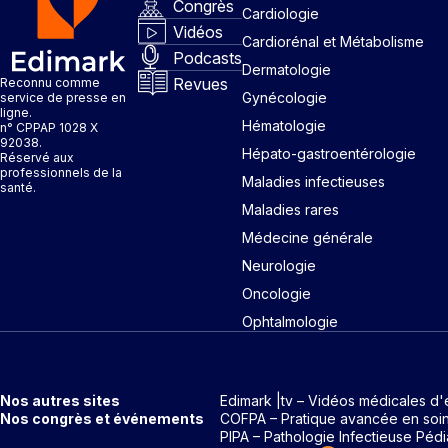
Congrès
Cardiologie
Vidéos
Cardiorénal et Métabolisme
Podcasts
Dermatologie
Revues
Reconnu comme
Gynécologie
service de presse en
ligne.
Hématologie
n° CPPAP 1028 X
92038.
Hépato-gastroentérologie
Réservé aux
professionnels de la
Maladies infectieuses
santé.
Maladies rares
Médecine générale
Neurologie
Oncologie
Ophtalmologie
Nos autres sites
Edimark |tv – Vidéos médicales d'
Nos congrès et événements
COFPA – Pratique avancée en soi
PIPA – Pathologie Infectieuse Pédi