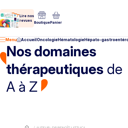
Lire nos
revues
Boutique
Panier
Menu
Accueil
Oncologie
Hématologie
Hépato-gastroentéro
Nos domaines
thérapeutiques
de
A à Z
AUTEUR : DR BENOÎT LATTUCA