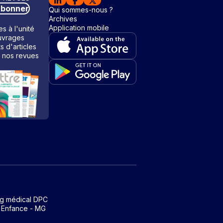
abonner
Qui sommes-nous ?
Archives
Application mobile
s à l'unité
vrages
ts d'articles
 nos revues
ng médical DPC
 Enfance - MG