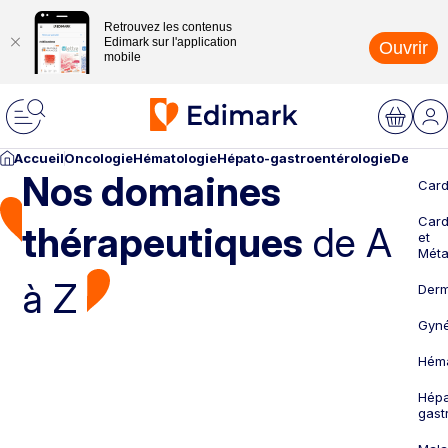
Retrouvez les contenus
Edimark sur l'application
Ouvrir
mobile
Accueil
Oncologie
Hématologie
Hépato-gastroentérologie
Dermato
Nos domaines
Card
Card
thérapeutiques
de A
et
Méta
à Z
Derm
Gyné
Héma
Hépa
gast