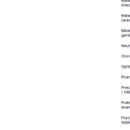
Mala
infe
Mala
rare
Méd
géné
Neur
Onco
Opht
Phar
Pneu
/ OR
Prat
ava
Psych
Addi