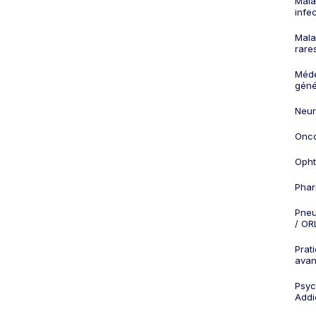
Mala
infe
Mala
rare
Méd
géné
Neur
Onco
Opht
Phar
Pneu
/ OR
Prat
ava
Psych
Addi