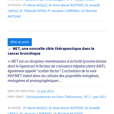
Pr Marie WISLEZ
Dr Anne-Marie RUPPERT
Dr Armelle
AUTEURS
LAVOLE
Dr Thibault VIEIRA
Pr Jacques CADRANEL
Dr Martine
ANTOINE
Mise au point
MET, une nouvelle cible thérapeutique dans le
cancer bronchique
»» MET est un récepteur membranaire à activité tyrosine kinase
dont le ligand est le facteur de croissance hépatocytaire (HGF),
également appelé “scatter factor”. L'activation de la voie
HGF/MET induit dans les cellules des propriétés mitogènes,
motogènes et proangiogéniques ...
12 juin 2013
DATE DE PARUTION
Correspondances en Onco-Théranostic / N° 2 - juin 2013
PARU DANS
Pr Marie WISLEZ
Dr Anne-Marie RUPPERT
Dr Armelle
AUTEURS
LAVOLE
Pr Jacques CADRANEL
Dr Martine ANTOINE