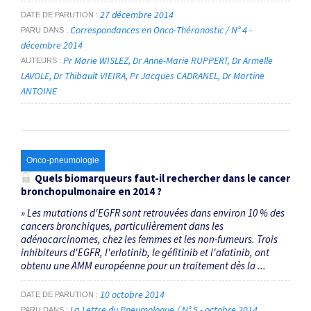
27 décembre 2014
DATE DE PARUTION
Correspondances en Onco-Théranostic / N° 4 -
PARU DANS
décembre 2014
Pr Marie WISLEZ
Dr Anne-Marie RUPPERT
Dr Armelle
AUTEURS
LAVOLE
Dr Thibault VIEIRA
Pr Jacques CADRANEL
Dr Martine
ANTOINE
Onco-pneumologie
Quels biomarqueurs faut-il rechercher dans le cancer
bronchopulmonaire en 2014 ?
» Les mutations d'EGFR sont retrouvées dans environ 10 % des
cancers bronchiques, particulièrement dans les
adénocarcinomes, chez les femmes et les non-fumeurs. Trois
inhibiteurs d'EGFR, l'erlotinib, le géfitinib et l'afatinib, ont
obtenu une AMM européenne pour un traitement dès la ...
10 octobre 2014
DATE DE PARUTION
La Lettre du Pneumologue / N° 5 - octobre 2014
PARU DANS