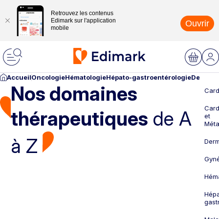
Retrouvez les contenus
Edimark sur l'application
Ouvrir
mobile
Accueil
Oncologie
Hématologie
Hépato-gastroentérologie
Dermato
Nos domaines
Card
Card
thérapeutiques
de A
et
Méta
à Z
Derm
Gyné
Héma
Hépa
gast