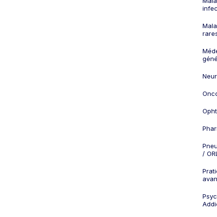
Mala
infe
Mala
rare
Méd
géné
Neur
Onco
Opht
Phar
Pneu
/ OR
Prat
ava
Psych
Addi