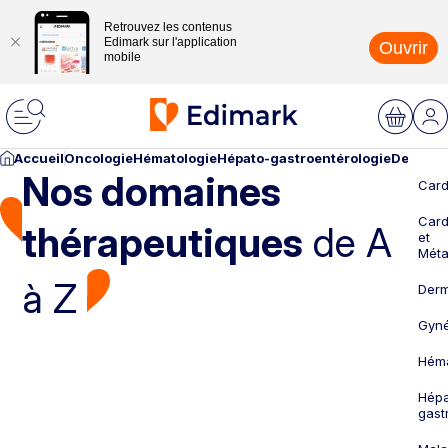
Retrouvez les contenus
Edimark sur l'application
Ouvrir
mobile
Accueil
Oncologie
Hématologie
Hépato-gastroentérologie
Dermato
Nos domaines
Card
Card
thérapeutiques
de A
et
Méta
à Z
Derm
Gyné
Héma
Hépa
gast