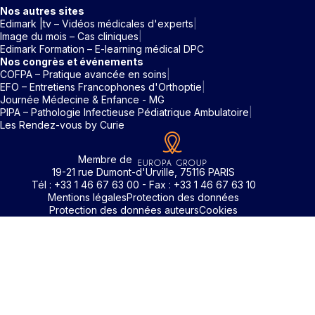
Nos autres sites
Edimark |tv – Vidéos médicales d'experts
Image du mois – Cas cliniques
Edimark Formation – E-learning médical DPC
Nos congrès et événements
COFPA – Pratique avancée en soins
EFO – Entretiens Francophones d'Orthoptie
Journée Médecine & Enfance - MG
PIPA – Pathologie Infectieuse Pédiatrique Ambulatoire
Les Rendez-vous by Curie
Membre de
19-21 rue Dumont-d'Urville, 75116 PARIS
Tél : +33 1 46 67 63 00 - Fax : +33 1 46 67 63 10
Mentions légales
Protection des données
Protection des données auteurs
Cookies
Identifiant / Mot de passe oubli
Pour accéder aux contenus publiés sur Edimark.fr vous dev
posséder un compte et vous identifier au moyen d’un email e
Déjà inscrit(e)
Déjà inscrit(e)
Pas encore inscrit(e) ?
Pas encore inscrit(e) ?
Vous avez oublié votre mot de passe ?
d’un mot de passe. L’email est celui que vous avez renseigné
Merci de saisir votre e-mail. Vous recevrez un message
lors de votre inscription ou de votre abonnement à l’une de 
Connectez-vous à votre compte
Connectez-vous à votre compte
pour réinitialiser votre mot de passe.
publications. Si toutefois vous ne vous souvenez plus de vos