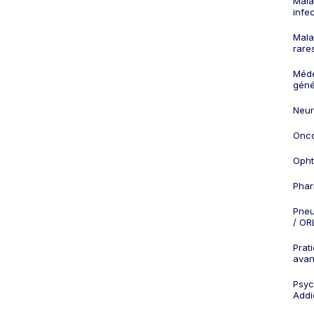
Mala
infe
Mala
rare
Méd
géné
Neur
Onco
Opht
Phar
Pneu
/ OR
Prat
ava
Psych
Addi