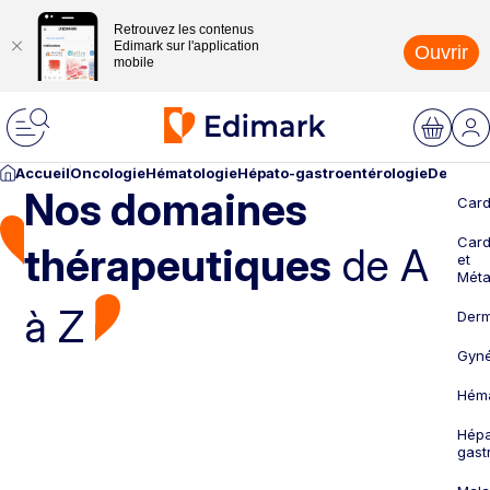
Retrouvez les contenus
Edimark sur l'application
Ouvrir
mobile
Accueil
Oncologie
Hématologie
Hépato-gastroentérologie
Dermato
Nos domaines
Card
Card
thérapeutiques
de A
et
Méta
à Z
Derm
Gyné
Héma
Hépa
gast