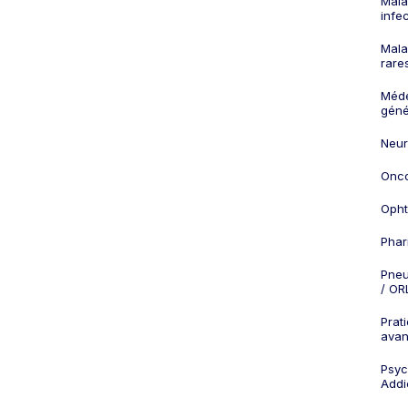
Mala
infe
Mala
rare
Méd
géné
Neur
Onco
Opht
Phar
Pneu
/ OR
Prat
ava
Psych
Addi