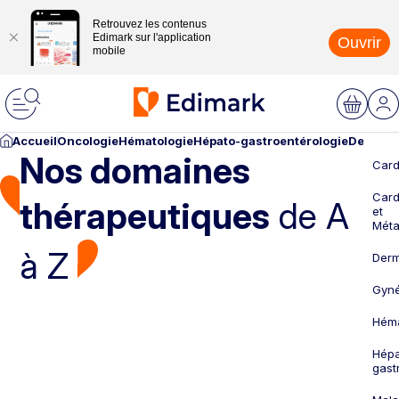
Retrouvez les contenus
Edimark sur l'application
Ouvrir
mobile
Accueil
Oncologie
Hématologie
Hépato-gastroentérologie
Dermato
Nos domaines
Card
Card
thérapeutiques
de A
et
Méta
à Z
Derm
Gyné
Héma
Hépa
gast