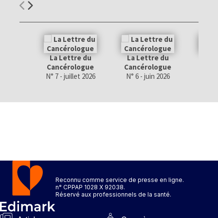
La Lettre du
La Lettre du
La 
Cancérologue
Cancérologue
Canc
N° 7 - juillet 2026
N° 6 - juin 2026
N° 5 
Reconnu comme service de presse en ligne.
n° CPPAP 1028 X 92038.
Réservé aux professionnels de la santé.