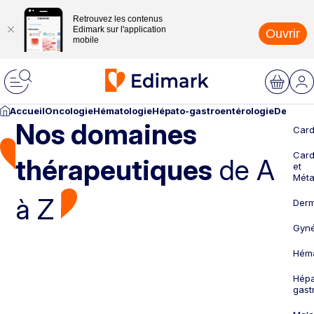
Retrouvez les contenus
Edimark sur l'application
Ouvrir
mobile
Accueil
Oncologie
Hématologie
Hépato-gastroentérologie
Dermato
Nos domaines
Card
Card
thérapeutiques
de A
et
Méta
à Z
Derm
Gyné
Héma
Hépa
gast