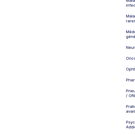
Mala
infe
Mala
rare
Méd
géné
Neur
Onco
Opht
Phar
Pneu
/ OR
Prat
ava
Psych
Addi