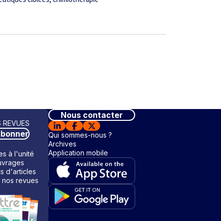
Nous contacter
 REVUES
abonner
Qui sommes-nous ?
Archives
Application mobile
s à l'unité
vrages
ts d'articles
 nos revues