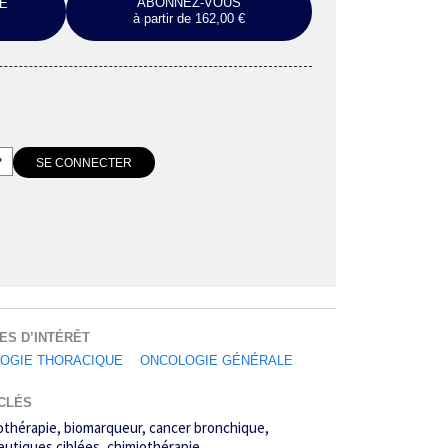
ABONNEZ-VOUS
E
à partir de 162,00 €
ES D’INTÉRÊT
OGIE THORACIQUE
ONCOLOGIE GÉNÉRALE
CLÉS
thérapie
biomarqueur
cancer bronchique
eutiques ciblées
chimiothérapie