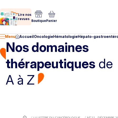
Lire nos
revues
Boutique
Panier
Menu
Accueil
Oncologie
Hématologie
Hépato-gastroentéro
Nos domaines
thérapeutiques
de
A à Z
LA LETTRE DU CANCÉROLOGUE
N° 11 - DÉCEMBRE 2