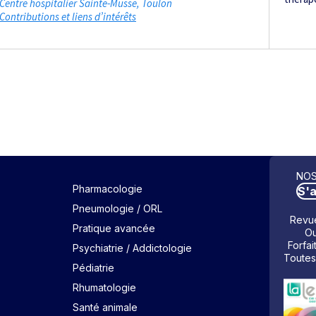
Centre hospitalier Sainte-Musse
Toulon
Contributions et liens d’intérêts
NOS
Pharmacologie
S'
Pneumologie / ORL
Revue
Pratique avancée
Ou
Forfai
Psychiatrie / Addictologie
Toutes
Pédiatrie
Rhumatologie
Santé animale