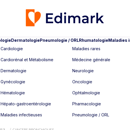
logie
Dermatologie
Pneumologie / ORL
Rhumatologie
Maladies 
Cardiologie
Maladies rares
Cardiorénal et Métabolisme
Médecine générale
Dermatologie
Neurologie
Gynécologie
Oncologie
Hématologie
Ophtalmologie
Hépato-gastroentérologie
Pharmacologie
Maladies infectieuses
Pneumologie / ORL
013
CANCERS BRONCHIQUES