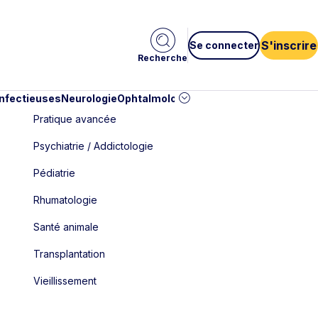
S'inscrire
Se connecter
Recherche
infectieuses
Neurologie
Ophtalmologie
Pédiatrie
Cardiologie
Car
Pratique avancée
Psychiatrie / Addictologie
Pédiatrie
Rhumatologie
Santé animale
Transplantation
Vieillissement