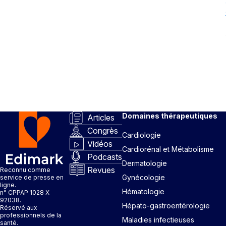
Domaines thérapeutiques
Articles
Congrès
Cardiologie
Vidéos
Cardiorénal et Métabolisme
Podcasts
Dermatologie
Revues
Reconnu comme
Gynécologie
service de presse en
ligne.
Hématologie
n° CPPAP 1028 X
92038.
Hépato-gastroentérologie
Réservé aux
professionnels de la
Maladies infectieuses
santé.