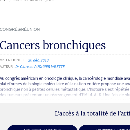
CONGRÈS/RÉUNION
Cancers bronchiques
20 déc. 2013
MIS EN LIGNE LE
Dr Clarisse AUDIGIER-VALETTE
AUTEUR
Au congrès américain en oncologie clinique, la cancérologie mondiale av
plateformes de biologie moléculaire où la nation entière propose une an
bronchique non à petites cellules métastatique. L'histoire s'est répétée
des tumeurs présentant un réarrangement d'EML4- ALK. Une fois de plus,
programme d'ATU du crizotinib et la communication des données de toléra
L’accès à la totalité de l’ar