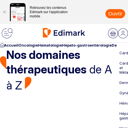
Retrouvez les contenus
Edimark sur l'application
Ouvrir
mobile
Accueil
Oncologie
Hématologie
Hépato-gastroentérologie
Dermato
Nos domaines
Card
Card
thérapeutiques
de A
et
Méta
à Z
Derm
Gyné
Héma
Hépa
gast