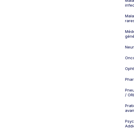
Mala
infe
Mala
rare
Méd
géné
Neur
Onco
Opht
Phar
Pneu
/ OR
Prat
ava
Psych
Addi