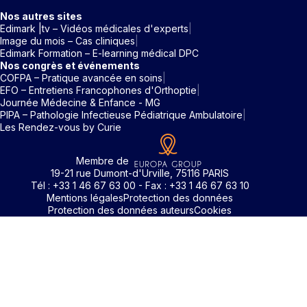
Nos autres sites
Edimark |tv – Vidéos médicales d'experts
Image du mois – Cas cliniques
Edimark Formation – E-learning médical DPC
Nos congrès et événements
COFPA – Pratique avancée en soins
EFO – Entretiens Francophones d'Orthoptie
Journée Médecine & Enfance - MG
PIPA – Pathologie Infectieuse Pédiatrique Ambulatoire
Les Rendez-vous by Curie
Membre de
19-21 rue Dumont-d'Urville, 75116 PARIS
Tél : +33 1 46 67 63 00 - Fax : +33 1 46 67 63 10
Mentions légales
Protection des données
Protection des données auteurs
Cookies
Identifiant / Mot de passe oubli
Pour accéder aux contenus publiés sur Edimark.fr vous dev
posséder un compte et vous identifier au moyen d’un email e
Déjà inscrit(e)
Déjà inscrit(e)
Pas encore inscrit(e) ?
Pas encore inscrit(e) ?
Vous avez oublié votre mot de passe ?
d’un mot de passe. L’email est celui que vous avez renseigné
Merci de saisir votre e-mail. Vous recevrez un message
lors de votre inscription ou de votre abonnement à l’une de 
Connectez-vous à votre compte
Connectez-vous à votre compte
pour réinitialiser votre mot de passe.