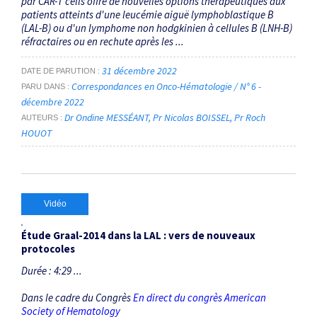
par CAR-T cells offre de nouvelles options thérapeutiques aux
patients atteints d'une leucémie aiguë lymphoblastique B
(LAL-B) ou d'un lymphome non hodgkinien à cellules B (LNH-B)
réfractaires ou en rechute après les ...
31 décembre 2022
DATE DE PARUTION
Correspondances en Onco-Hématologie / N° 6 -
PARU DANS
décembre 2022
Dr Ondine MESSÉANT
Pr Nicolas BOISSEL
Pr Roch
AUTEURS
HOUOT
Vidéo
Étude Graal-2014 dans la LAL : vers de nouveaux
protocoles
Durée : 4:29 ...
Dans le cadre du Congrès
En direct du congrès American
Society of Hematology