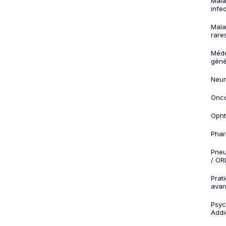
Mala
infe
Mala
rare
Méd
géné
Neur
Onco
Opht
Phar
Pneu
/ OR
Prat
ava
Psych
Addi