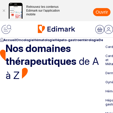
Retrouvez les contenus
Edimark sur l'application
Ouvrir
mobile
Accueil
Oncologie
Hématologie
Hépato-gastroentérologie
Dermato
Nos domaines
Card
Card
thérapeutiques
de A
et
Méta
à Z
Derm
Gyné
Héma
Hépa
gast