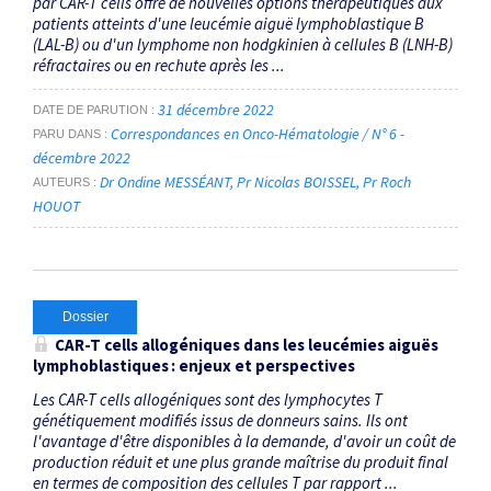
par CAR-T cells offre de nouvelles options thérapeutiques aux
patients atteints d'une leucémie aiguë lymphoblastique B
(LAL-B) ou d'un lymphome non hodgkinien à cellules B (LNH-B)
réfractaires ou en rechute après les ...
31 décembre 2022
DATE DE PARUTION
Correspondances en Onco-Hématologie / N° 6 -
PARU DANS
décembre 2022
Dr Ondine MESSÉANT
Pr Nicolas BOISSEL
Pr Roch
AUTEURS
HOUOT
Dossier
CAR-T cells
allogéniques dans les leucémies aiguës
lymphoblastiques : enjeux et perspectives
Les CAR-T cells allogéniques sont des lymphocytes T
génétiquement modifiés issus de donneurs sains. Ils ont
l'avantage d'être disponibles à la demande, d'avoir un coût de
production réduit et une plus grande maîtrise du produit final
en termes de composition des cellules T par rapport ...