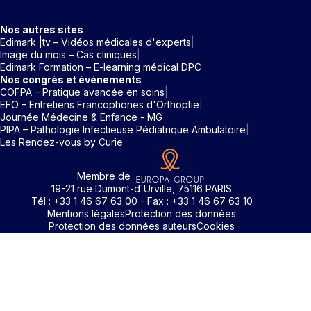
Nos autres sites
Edimark |tv – Vidéos médicales d'experts
Image du mois – Cas cliniques
Edimark Formation – E-learning médical DPC
Nos congrès et événements
COFPA – Pratique avancée en soins
EFO – Entretiens Francophones d'Orthoptie
Journée Médecine & Enfance - MG
PIPA – Pathologie Infectieuse Pédiatrique Ambulatoire
Les Rendez-vous by Curie
Membre de
19-21 rue Dumont-d'Urville, 75116 PARIS
Tél : +33 1 46 67 63 00 - Fax : +33 1 46 67 63 10
Mentions légales
Protection des données
Protection des données auteurs
Cookies
Rechercher un mot clé
Identifiant / Mot de passe oubli
Pour accéder aux contenus publiés sur Edimark.fr vous dev
posséder un compte et vous identifier au moyen d’un email e
Déjà inscrit(e)
Déjà inscrit(e)
Pas encore inscrit(e) ?
Pas encore inscrit(e) ?
Vous avez oublié votre mot de passe ?
d’un mot de passe. L’email est celui que vous avez renseigné