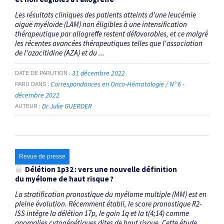
Les résultats cliniques des patients atteints d'une leucémie
aiguë myéloïde (LAM) non éligibles à une intensification
thérapeutique par allogreffe restent défavorables, et ce malgré
les récentes avancées thérapeutiques telles que l'association
de l'azacitidine (AZA) et du ...
31 décembre 2022
DATE DE PARUTION
Correspondances en Onco-Hématologie / N° 6 -
PARU DANS
décembre 2022
Dr Julie GUERDER
AUTEUR
Revue de presse
Délétion 1p32 : vers une nouvelle définition
du myélome de haut risque ?
La stratification pronostique du myélome multiple (MM) est en
pleine évolution. Récemment établi, le score pronostique R2-
ISS intégre la délétion 17p, le gain 1q et la t(4;14) comme
anomalies cytogénétiques dites de haut risque. Cette étude