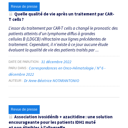
Revue de presse
Quelle qualité de vie après un traitement par
CAR-
T cells
?
L'essor du traitement par CAR-T cells a changé le pronostic des
patients atteints d'un lymphome diffus à grandes
cellules B (LDGCB) réfractaire aux lignes précédentes de
traitement. Cependant, il n'existe à ce jour aucune étude
évaluant la qualité de vie des patients traités par ...
31 décembre 2022
DATE DE PARUTION
Correspondances en Onco-Hématologie / N° 6 -
PARU DANS
décembre 2022
Dr Anne-Béatrice NOTARANTONIO
AUTEUR
Revue de presse
Association ivosidénib + azacitidine : une solution
encourageante pour les patients
IDH1
muté
et non éligibles à l'allogreffe