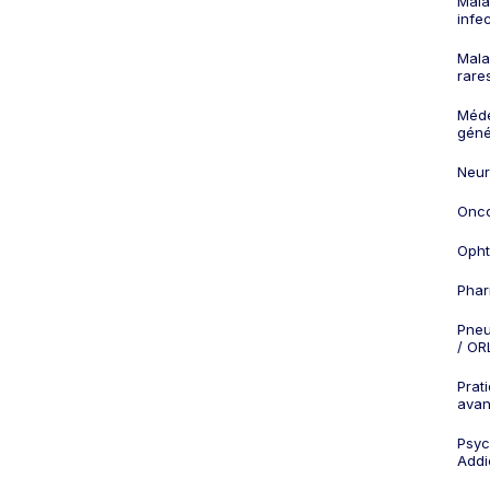
Mala
infe
Mala
rare
Méd
géné
Neur
Onco
Opht
Phar
Pneu
/ OR
Prat
ava
Psych
Addi