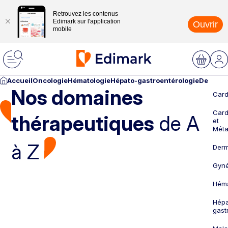
Retrouvez les contenus
Edimark sur l'application
Ouvrir
mobile
Accueil
Oncologie
Hématologie
Hépato-gastroentérologie
Dermato
Nos domaines
Card
Card
thérapeutiques
de A
et
Méta
à Z
Derm
Gyné
Héma
Hépa
gast