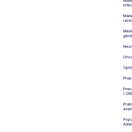
Mala
infe
Mala
rare
Méd
géné
Neur
Onco
Opht
Phar
Pneu
/ OR
Prat
ava
Psych
Addi