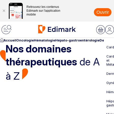
Retrouvez les contenus
Edimark sur l'application
Ouvrir
mobile
Accueil
Oncologie
Hématologie
Hépato-gastroentérologie
Dermato
Nos domaines
Card
Card
thérapeutiques
de A
et
Méta
à Z
Derm
Gyné
Héma
Hépa
gast