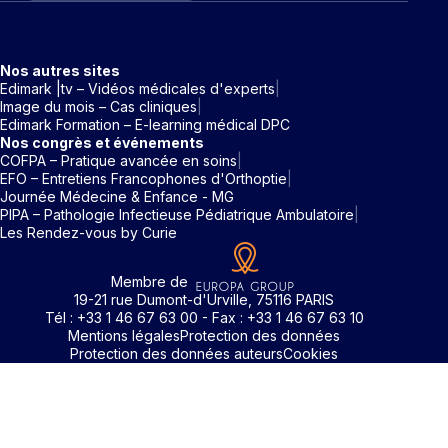
Nos autres sites
Edimark |tv – Vidéos médicales d'experts
Image du mois – Cas cliniques
Edimark Formation – E-learning médical DPC
Nos congrès et événements
COFPA – Pratique avancée en soins
EFO – Entretiens Francophones d'Orthoptie
Journée Médecine & Enfance - MG
PIPA – Pathologie Infectieuse Pédiatrique Ambulatoire
Les Rendez-vous by Curie
Membre de
19-21 rue Dumont-d'Urville, 75116 PARIS
Tél : +33 1 46 67 63 00 - Fax : +33 1 46 67 63 10
Mentions légales
Protection des données
Protection des données auteurs
Cookies
Identifiant / Mot de passe oubli
Pour accéder aux contenus publiés sur Edimark.fr vous dev