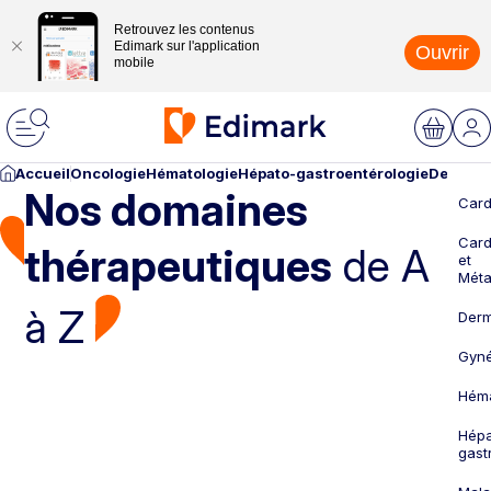
Retrouvez les contenus
Edimark sur l'application
Ouvrir
mobile
Accueil
Oncologie
Hématologie
Hépato-gastroentérologie
Dermato
Nos domaines
Card
Card
thérapeutiques
de A
et
Méta
à Z
Derm
Gyné
Héma
Hépa
gast