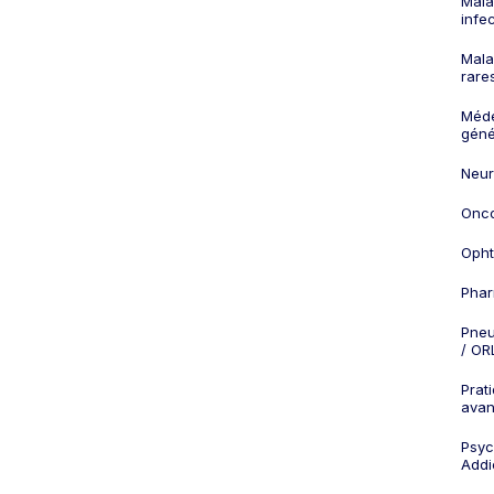
Mala
infe
Mala
rare
Méd
géné
Neur
Onco
Opht
Phar
Pneu
/ OR
Prat
ava
Psych
Addi