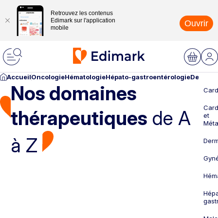
Retrouvez les contenus
Edimark sur l'application
Ouvrir
mobile
Accueil
Oncologie
Hématologie
Hépato-gastroentérologie
Dermato
Nos domaines
Card
Card
thérapeutiques
de A
et
Méta
à Z
Derm
Gyné
Héma
Hépa
gast