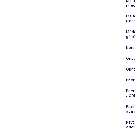
Mala
infe
Mala
rare
Méd
géné
Neur
Onco
Opht
Phar
Pneu
/ OR
Prat
ava
Psych
Addi