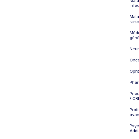
Mala
infe
Mala
rare
Méd
géné
Neur
Onco
Opht
Phar
Pneu
/ OR
Prat
ava
Psych
Addi