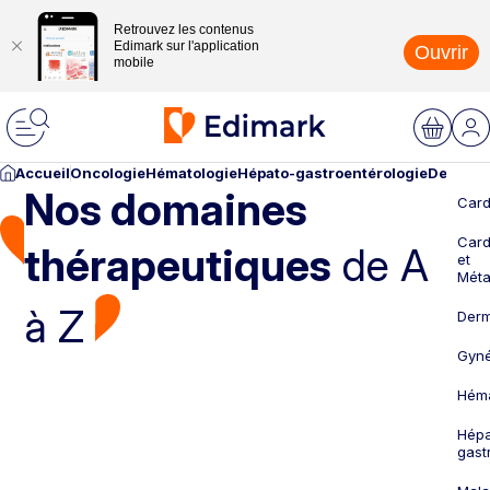
Retrouvez les contenus
Edimark sur l'application
Ouvrir
mobile
Accueil
Oncologie
Hématologie
Hépato-gastroentérologie
Dermato
Nos domaines
Card
Card
thérapeutiques
de A
et
Méta
à Z
Derm
Gyné
Héma
Hépa
gast