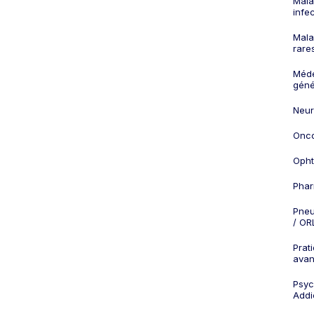
Mala
infe
Mala
rare
Méd
géné
Neur
Onco
Opht
Phar
Pneu
/ OR
Prat
ava
Psych
Addi