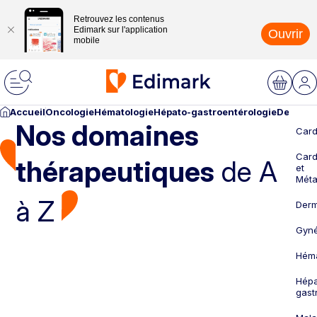
Retrouvez les contenus
Edimark sur l'application
Ouvrir
mobile
Accueil
Oncologie
Hématologie
Hépato-gastroentérologie
Dermato
Nos domaines
Card
Card
thérapeutiques
de A
et
Méta
à Z
Derm
Gyné
Héma
Hépa
gast