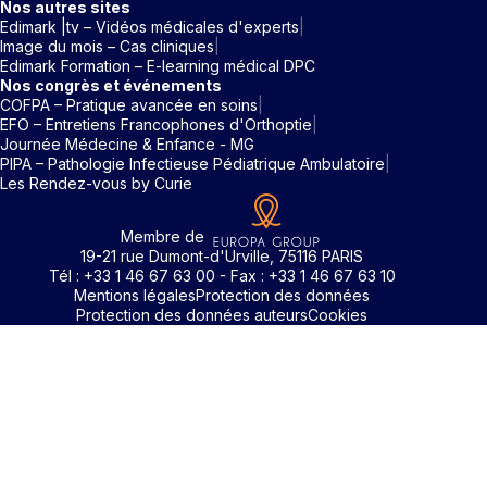
Nos autres sites
Edimark |tv – Vidéos médicales d'experts
Image du mois – Cas cliniques
Edimark Formation – E-learning médical DPC
Nos congrès et événements
COFPA – Pratique avancée en soins
EFO – Entretiens Francophones d'Orthoptie
Journée Médecine & Enfance - MG
PIPA – Pathologie Infectieuse Pédiatrique Ambulatoire
Les Rendez-vous by Curie
Membre de
19-21 rue Dumont-d'Urville, 75116 PARIS
Tél : +33 1 46 67 63 00 - Fax : +33 1 46 67 63 10
Mentions légales
Protection des données
Protection des données auteurs
Cookies
Identifiant / Mot de passe oubli
Pour accéder aux contenus publiés sur Edimark.fr vous dev
posséder un compte et vous identifier au moyen d’un email e
Déjà inscrit(e)
Déjà inscrit(e)
Pas encore inscrit(e) ?
Pas encore inscrit(e) ?
Vous avez oublié votre mot de passe ?
d’un mot de passe. L’email est celui que vous avez renseigné
Merci de saisir votre e-mail. Vous recevrez un message
lors de votre inscription ou de votre abonnement à l’une de 
Connectez-vous à votre compte
Connectez-vous à votre compte
pour réinitialiser votre mot de passe.
publications. Si toutefois vous ne vous souvenez plus de vos