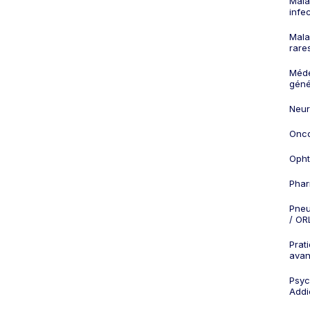
Mala
infe
Mala
rare
Méd
géné
Neur
Onco
Opht
Phar
Pneu
/ OR
Prat
ava
Psych
Addi