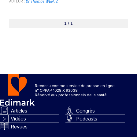
Dr Thomas WENTZ
AUTEUR
1 / 1
Reconnu comme service de presse en ligne.
n° CPPAP 1028 X 92038.
Réservé aux professionnels de la santé.
Articles
Congrès
Vidéos
Podcasts
Revues