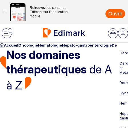
Retrouvez les contenus
Edimark sur l'application
Ouvrir
mobile
Accueil
Oncologie
Hématologie
Hépato-gastroentérologie
Dermato
Nos domaines
Card
Card
thérapeutiques
de A
et
Méta
à Z
Derm
Gyné
Héma
Hépa
gast