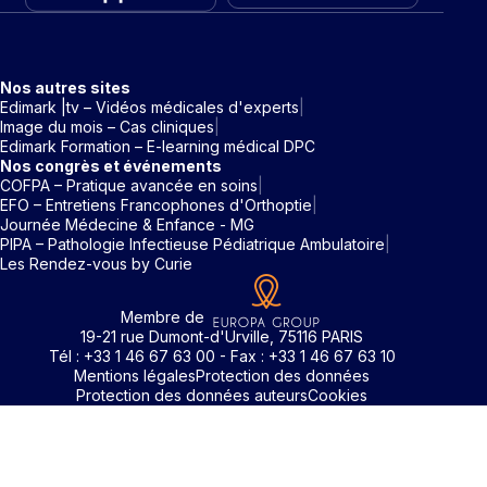
Nos autres sites
Edimark |tv – Vidéos médicales d'experts
Image du mois – Cas cliniques
Edimark Formation – E-learning médical DPC
Nos congrès et événements
COFPA – Pratique avancée en soins
EFO – Entretiens Francophones d'Orthoptie
Journée Médecine & Enfance - MG
PIPA – Pathologie Infectieuse Pédiatrique Ambulatoire
Les Rendez-vous by Curie
Membre de
19-21 rue Dumont-d'Urville, 75116 PARIS
Tél : +33 1 46 67 63 00 - Fax : +33 1 46 67 63 10
Mentions légales
Protection des données
Protection des données auteurs
Cookies
Pour accéder aux contenus publiés sur Edimark.fr vous dev