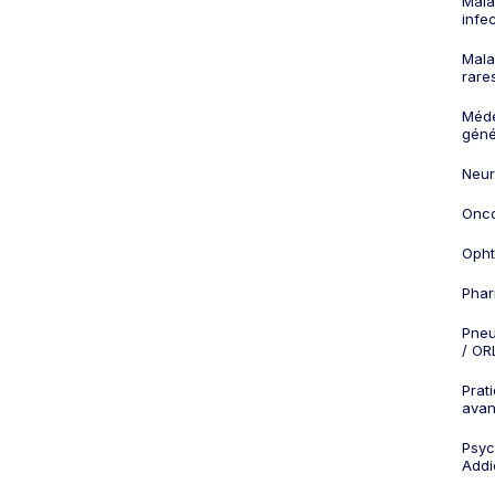
Mala
infe
Mala
rare
Méd
géné
Neur
Onco
Opht
Phar
Pneu
/ OR
Prat
ava
Psych
Addi