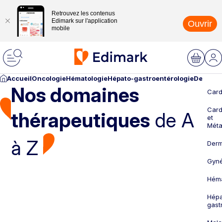
Retrouvez les contenus
Edimark sur l'application
Ouvrir
mobile
Accueil
Oncologie
Hématologie
Hépato-gastroentérologie
Dermato
Nos domaines
Card
Card
thérapeutiques
de A
et
Méta
à Z
Derm
Gyné
Héma
Hépa
gast