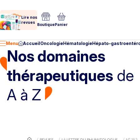
Lire nos
revues
Boutique
Panier
Menu
Accueil
Oncologie
Hématologie
Hépato-gastroentéro
Nos domaines
thérapeutiques
de
A à Z
REVUES
LA LETTRE DU RHUMATOLOGUE
N° 352 