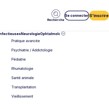
S'inscrire
Se connecter
Recherche
infectieuses
Neurologie
Ophtalmologie
Pédiatrie
Cardiologie
Car
Pratique avancée
Psychiatrie / Addictologie
Pédiatrie
Rhumatologie
Santé animale
Transplantation
Vieillissement