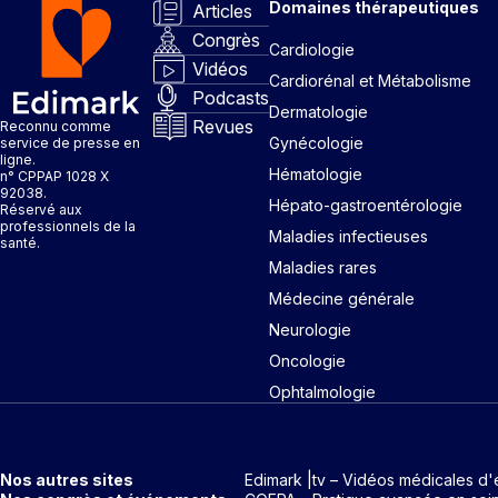
Domaines thérapeutiques
Articles
Congrès
Cardiologie
Vidéos
Cardiorénal et Métabolisme
Podcasts
Dermatologie
Revues
Reconnu comme
Gynécologie
service de presse en
ligne.
Hématologie
n° CPPAP 1028 X
92038.
Hépato-gastroentérologie
Réservé aux
professionnels de la
Maladies infectieuses
santé.
Maladies rares
Médecine générale
Neurologie
Oncologie
Ophtalmologie
Nos autres sites
Edimark |tv – Vidéos médicales d'