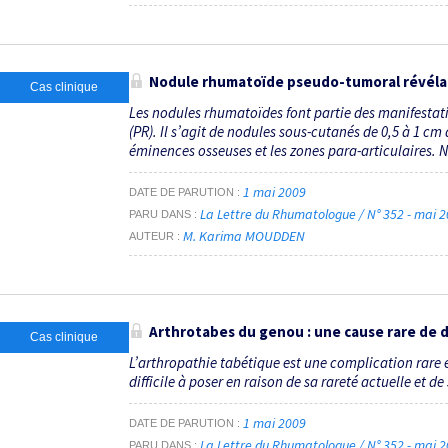
Nodule rhumatoïde pseudo-tumoral révéla
Cas clinique
Les nodules rhumatoïdes font partie des manifestati
(PR). Il s’agit de nodules sous-cutanés de 0,5 à 1 cm
éminences osseuses et les zones para-articulaires. N
1 mai 2009
DATE DE PARUTION
La Lettre du Rhumatologue / N° 352 - mai 
PARU DANS
M. Karima MOUDDEN
AUTEUR
Arthrotabes du genou : une cause rare de d
Cas clinique
L’arthropathie tabétique est une complication rare e
difficile à poser en raison de sa rareté actuelle et de 
1 mai 2009
DATE DE PARUTION
La Lettre du Rhumatologue / N° 352 - mai 
PARU DANS