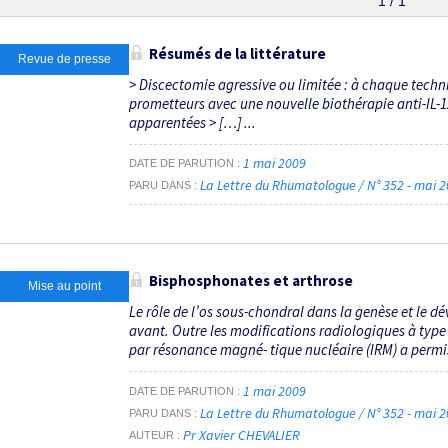
1 / 1
Résumés de la littérature
Revue de presse
> Discectomie agressive ou limitée : à chaque techn
prometteurs avec une nouvelle biothérapie anti-IL-1
apparentées > […] ...
1 mai 2009
DATE DE PARUTION
La Lettre du Rhumatologue / N° 352 - mai 
PARU DANS
Bisphosphonates et arthrose
Mise au point
Le rôle de l’os sous-chondral dans la genèse et le d
avant. Outre les modifications radiologiques à type
par résonance magné- tique nucléaire (IRM) a permis
1 mai 2009
DATE DE PARUTION
La Lettre du Rhumatologue / N° 352 - mai 
PARU DANS
Pr Xavier CHEVALIER
AUTEUR