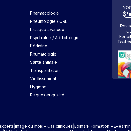
NOS
Pharmacologie
S'
Pneumologie / ORL
Revue
Pratique avancée
Ou
Forfai
Psychiatrie / Addictologie
Toutes
Pédiatrie
Rhumatologie
Santé animale
Transplantation
Vieillissement
Hygiène
Risques et qualité
experts
Image du mois – Cas cliniques
Edimark Formation – E-learni