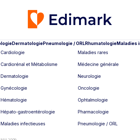
logie
Dermatologie
Pneumologie / ORL
Rhumatologie
Maladies 
Cardiologie
Maladies rares
Cardiorénal et Métabolisme
Médecine générale
Dermatologie
Neurologie
Gynécologie
Oncologie
Hématologie
Ophtalmologie
Hépato-gastroentérologie
Pharmacologie
Maladies infectieuses
Pneumologie / ORL
- MAI 2009