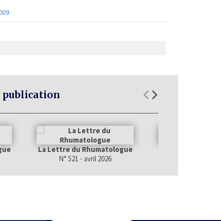
2009
 publication
gue
La Lettre du Rhumatologue
La Lettre du Rhu
N° 521 - avril 2026
N° 520 - mars