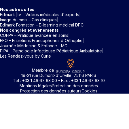
Nos autres sites
Edimark |tv – Vidéos médicales d'experts
Image du mois – Cas cliniques
Edimark Formation – E-learning médical DPC
Nos congrès et événements
COFPA – Pratique avancée en soins
EFO – Entretiens Francophones d'Orthoptie
Journée Médecine & Enfance - MG
PIPA – Pathologie Infectieuse Pédiatrique Ambulatoire
Les Rendez-vous by Curie
Membre de
19-21 rue Dumont-d'Urville, 75116 PARIS
Tél : +33 1 46 67 63 00 - Fax : +33 1 46 67 63 10
Mentions légales
Protection des données
Protection des données auteurs
Cookies
Identifiant / Mot de passe oubli
Pour accéder aux contenus publiés sur Edimark.fr vous dev
posséder un compte et vous identifier au moyen d’un email e
Déjà inscrit(e)
Déjà inscrit(e)
Pas encore inscrit(e) ?
Pas encore inscrit(e) ?
Vous avez oublié votre mot de passe ?
d’un mot de passe. L’email est celui que vous avez renseigné
Merci de saisir votre e-mail. Vous recevrez un message
lors de votre inscription ou de votre abonnement à l’une de 
Connectez-vous à votre compte
Connectez-vous à votre compte