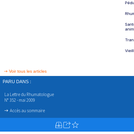
Pédi
Rhum
Sant
anim
Tran
Viei
Voir tous les articles
PARU DANS :
La Lettre du Rhumatologue
N° 352 - mai 2009
Accès au sommaire