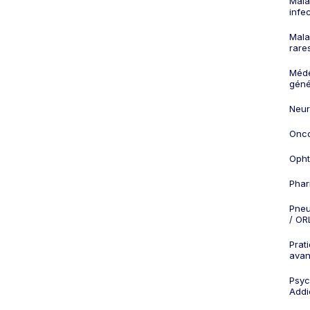
Mala
infe
Mala
rare
Méd
géné
Neur
Onco
Opht
Phar
Pneu
/ OR
Prat
ava
Psych
Addi