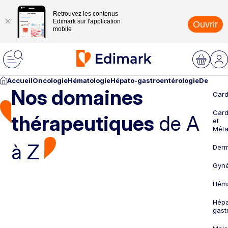
Retrouvez les contenus
Edimark sur l'application
Ouvrir
mobile
Accueil
Oncologie
Hématologie
Hépato-gastroentérologie
Dermato
Nos domaines
Card
Card
thérapeutiques
de A
et
Méta
à Z
Derm
Gyné
Héma
Hépa
gast