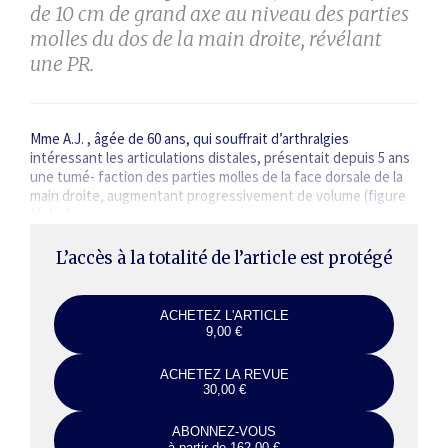
de 10 cm de grand axe au niveau des parties
molles du dos de la main droite, révélant
une PR.
Mme A.J. , âgée de 60 ans, qui souffrait d’arthralgies
intéressant les articulations distales, présentait depuis 5 ans
une tumé- faction des parties molles de la face dorsale de la
main droite, augmentant progressivement de volume (figure
1). […]
L’accès à la totalité de l’article est protégé
ACHETEZ L'ARTICLE
9,00 €
ACHETEZ LA REVUE
30,00 €
ABONNEZ-VOUS
à partir de 162,00 €