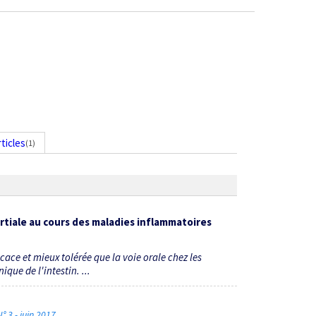
rticles
(1)
artiale au cours des maladies inflammatoires
cace et mieux tolérée que la voie orale chez les
que de l'intestin. ...
° 3 - juin 2017