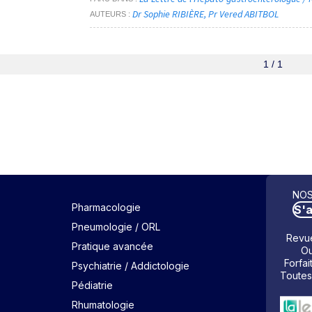
Dr Sophie RIBIÈRE
Pr Vered ABITBOL
AUTEURS
1 / 1
NOS
Pharmacologie
S'
Pneumologie / ORL
Revue
Pratique avancée
Ou
Forfai
Psychiatrie / Addictologie
Toutes
Pédiatrie
Rhumatologie