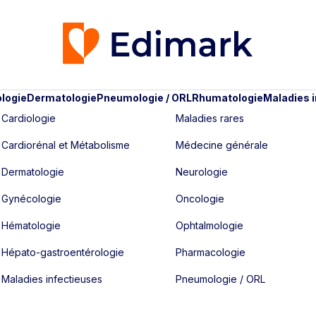
logie
Dermatologie
Pneumologie / ORL
Rhumatologie
Maladies 
Cardiologie
Maladies rares
Cardiorénal et Métabolisme
Médecine générale
Dermatologie
Neurologie
Gynécologie
Oncologie
Hématologie
Ophtalmologie
Hépato-gastroentérologie
Pharmacologie
Maladies infectieuses
Pneumologie / ORL