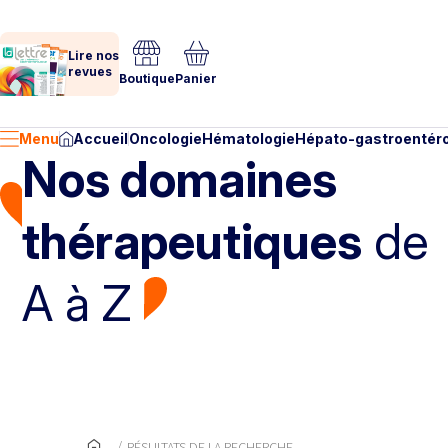
Lire nos
revues
Boutique
Panier
Menu
Accueil
Oncologie
Hématologie
Hépato-gastroentéro
Nos domaines
thérapeutiques
de
A à Z
RÉSULTATS DE LA RECHERCHE