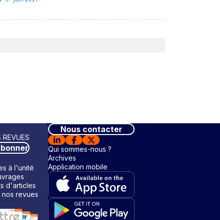
Nous contacter
 REVUES
abonner
Qui sommes-nous ?
Archives
Application mobile
s à l'unité
vrages
ts d'articles
 nos revues