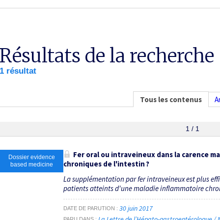
Résultats de la recherche
1 résultat
Tous les contenus
A
1 / 1
Fer oral ou intraveineux dans la carence m
Dossier evidence
chroniques de l'intestin ?
based medicine
La supplémentation par fer intraveineux est plus effi
patients atteints d'une maladie inflammatoire chroni
30 juin 2017
DATE DE PARUTION
La Lettre de l’Hépato-gastroentérologue / N
PARU DANS