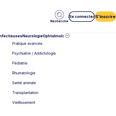
S'inscrire
Se connecter
Recherche
infectieuses
Neurologie
Ophtalmologie
Pédiatrie
Cardiologie
Car
Pratique avancée
Psychiatrie / Addictologie
Pédiatrie
Rhumatologie
Santé animale
Transplantation
Vieillissement