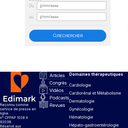
Du
au
RECHERCHER
Domaines thérapeutiques
Articles
Congrès
Cardiologie
Vidéos
Cardiorénal et Métabolisme
Podcasts
Dermatologie
Revues
Reconnu comme
Gynécologie
service de presse en
ligne.
Hématologie
n° CPPAP 1028 X
92038.
Hépato-gastroentérologie
Réservé aux