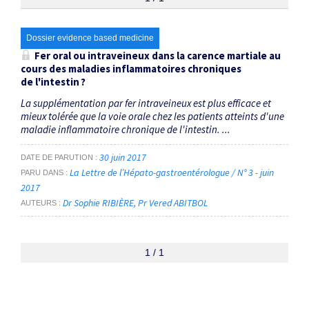
Thématiques
Dossier evidence based medicine
Fer oral ou intraveineux dans la carence martiale au
cours des maladies inflammatoires chroniques
fer intraveineux
×
de l'intestin ?
La supplémentation par fer intraveineux est plus efficace et
Dates
mieux tolérée que la voie orale chez les patients atteints d'une
maladie inflammatoire chronique de l'intestin. ...
Du
au
30 juin 2017
DATE DE PARUTION
La Lettre de l’Hépato-gastroentérologue / N° 3 - juin
PARU DANS
2017
Dr Sophie RIBIÈRE
Pr Vered ABITBOL
RECHERCHER
AUTEURS
1 / 1