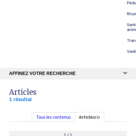
Pédi
Rhum
Sant
anim
Tran
Viei
AFFINEZ VOTRE RECHERCHE
Recherche textuelle
Articles
1 résultat
Publication
Tous les contenus
Articles
(1)
1 / 1