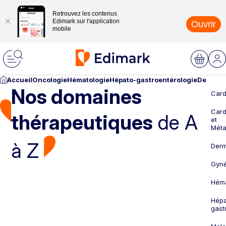
Retrouvez les contenus
Edimark sur l'application
Ouvrir
mobile
Accueil
Oncologie
Hématologie
Hépato-gastroentérologie
Dermato
Nos domaines
Card
Card
thérapeutiques
de A
et
Méta
à Z
Derm
Gyné
Héma
Hépa
gast