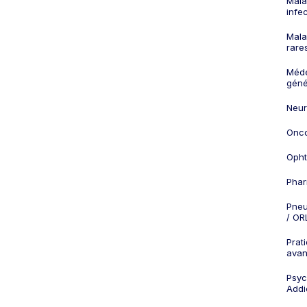
Mala
infe
Mala
rare
Méd
géné
Neur
Onco
Opht
Phar
Pneu
/ OR
Prat
ava
Psych
Addi