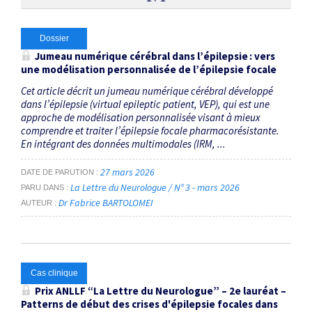
Thématiques
Dossier
Jumeau numérique cérébral dans l’épilepsie : vers
une modélisation personnalisée de l’épilepsie focale
SEEG
×
Cet article décrit un jumeau numérique cérébral développé
dans l’épilepsie (virtual epileptic patient, VEP), qui est une
Dates
approche de modélisation personnalisée visant à mieux
comprendre et traiter l’épilepsie focale pharmacorésistante.
Du
En intégrant des données multimodales (IRM, ...
au
27 mars 2026
DATE DE PARUTION
La Lettre du Neurologue / N° 3 - mars 2026
PARU DANS
Dr Fabrice BARTOLOMEI
AUTEUR
RECHERCHER
Cas clinique
Prix ANLLF “La Lettre du Neurologue” – 2
e
lauréat –
Patterns de début des crises d'épilepsie focales dans