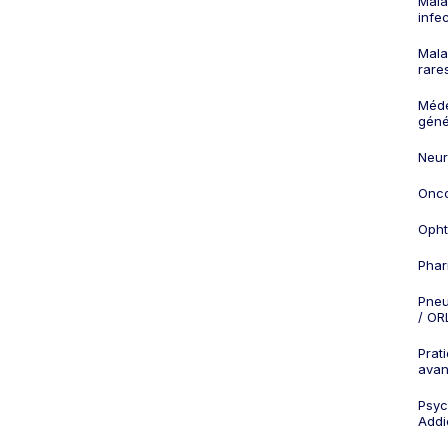
Mala
infe
Mala
rare
Méd
géné
Neur
Onco
Opht
Phar
Pneu
/ OR
Prat
ava
Psych
Addi