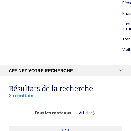
Pédi
Rhum
Sant
anim
Tran
Viei
AFFINEZ VOTRE RECHERCHE
Recherche textuelle
Résultats de la recherche
2 résultats
Publication
Tous les contenus
Articles
(2)
1 / 1