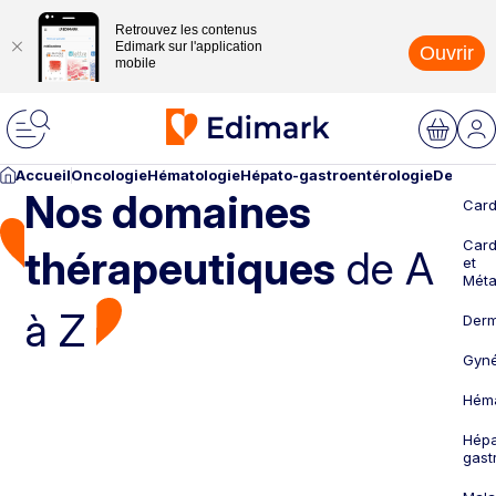
Retrouvez les contenus
Edimark sur l'application
Ouvrir
mobile
Accueil
Oncologie
Hématologie
Hépato-gastroentérologie
Dermato
Nos domaines
Card
Card
thérapeutiques
de A
et
Méta
à Z
Derm
Gyné
Héma
Hépa
gast