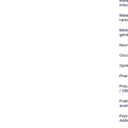
Mala
infe
Mala
rare
Méd
géné
Neur
Onco
Opht
Phar
Pneu
/ OR
Prat
ava
Psych
Addi