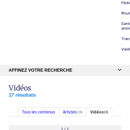
Pédi
Rhum
Sant
anim
Tran
Viei
AFFINEZ VOTRE RECHERCHE
Recherche textuelle
Vidéos
17 résultats
Publication
Tous les contenus
Articles
Vidéos
(15)
(2)
1 / 1