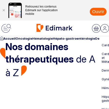
Retrouvez les contenus
Edimark sur l'application
Ouvrir
mobile
Accueil
Oncologie
Hématologie
Hépato-gastroentérologie
Dermato
Nos domaines
Card
Card
thérapeutiques
de A
et
Méta
à Z
Derm
Gyné
Héma
Hépa
gast