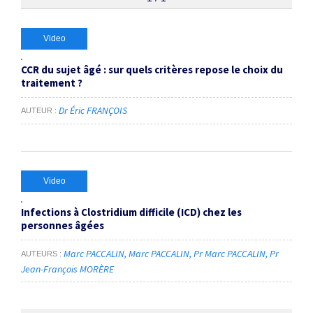
Thématiques
Video
CCR du sujet âgé : sur quels critères repose le choix du
personnes âgées
×
traitement ?
Dr Éric FRANÇOIS
AUTEUR
Dates
Du
au
Video
RECHERCHER
Infections à Clostridium difficile (ICD) chez les
personnes âgées
Marc PACCALIN
Marc PACCALIN
Pr Marc PACCALIN
Pr
AUTEURS
Jean-François MORÈRE