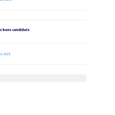
es bons candidats
bre 2018