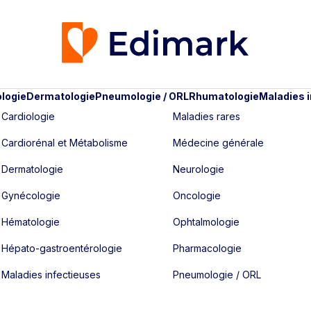
logie
Dermatologie
Pneumologie / ORL
Rhumatologie
Maladies 
Cardiologie
Maladies rares
Cardiorénal et Métabolisme
Médecine générale
Dermatologie
Neurologie
Gynécologie
Oncologie
Hématologie
Ophtalmologie
Hépato-gastroentérologie
Pharmacologie
Maladies infectieuses
Pneumologie / ORL