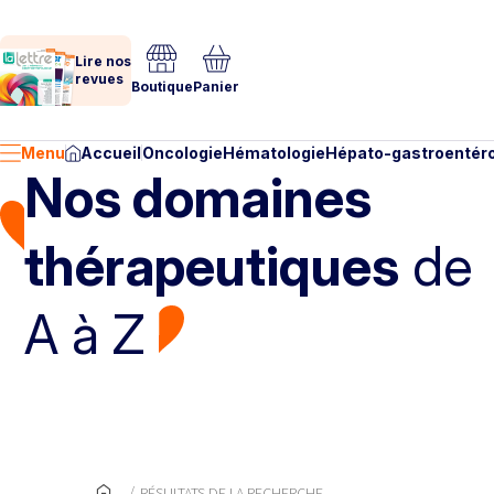
Lire nos
revues
Boutique
Panier
Menu
Accueil
Oncologie
Hématologie
Hépato-gastroentéro
Nos domaines
thérapeutiques
de
A à Z
RÉSULTATS DE LA RECHERCHE