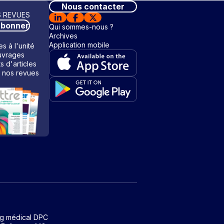
Nous contacter
 REVUES
abonner
Qui sommes-nous ?
Archives
Application mobile
s à l'unité
vrages
ts d'articles
 nos revues
ng médical DPC