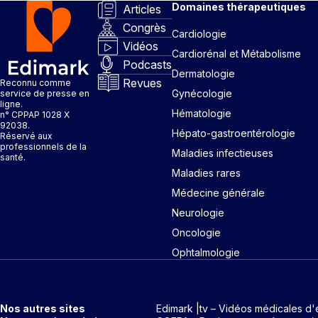
Domaines thérapeutiques
Articles
Congrès
Cardiologie
Vidéos
Cardiorénal et Métabolisme
Podcasts
Dermatologie
Revues
Reconnu comme
Gynécologie
service de presse en
ligne.
Hématologie
n° CPPAP 1028 X
92038.
Hépato-gastroentérologie
Réservé aux
professionnels de la
Maladies infectieuses
santé.
Maladies rares
Médecine générale
Neurologie
Oncologie
Ophtalmologie
Nos autres sites
Edimark |tv – Vidéos médicales d'