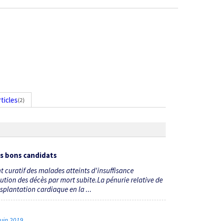
rticles
(2)
es bons candidats
t curatif des malades atteints d'insuffisance
tion des décès par mort subite.La pénurie relative de
splantation cardiaque en la ...
 juin 2019