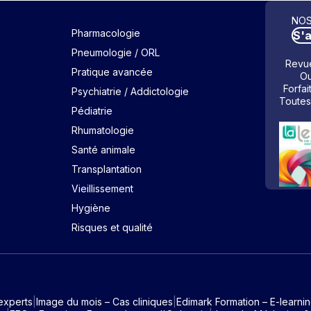
NOS
Pharmacologie
S'
Pneumologie / ORL
Revue
Pratique avancée
Ou
Forfai
Psychiatrie / Addictologie
Toutes
Pédiatrie
Rhumatologie
Santé animale
Transplantation
Vieillissement
Hygiène
Risques et qualité
experts
Image du mois – Cas cliniques
Edimark Formation – E-learni