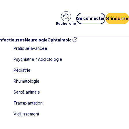
S'inscrire
Se connecter
Recherche
infectieuses
Neurologie
Ophtalmologie
Pédiatrie
Cardiologie
Car
Pratique avancée
Psychiatrie / Addictologie
Pédiatrie
Rhumatologie
Santé animale
Transplantation
Vieillissement