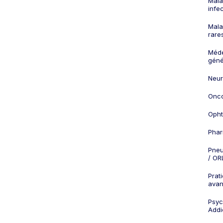
Mala
infe
Mala
rare
Méd
géné
Neur
Onco
Opht
Phar
Pneu
/ OR
Prat
ava
Psych
Addi