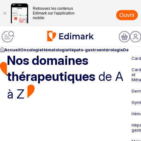
Retrouvez les contenus
Edimark sur l'application
Ouvrir
mobile
Accueil
Oncologie
Hématologie
Hépato-gastroentérologie
Dermato
Nos domaines
Card
Card
thérapeutiques
de A
et
Méta
à Z
Derm
Gyné
Héma
Hépa
gast