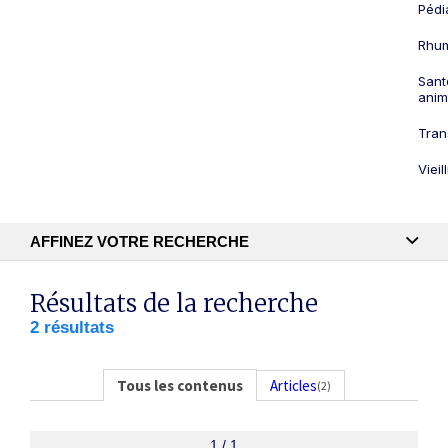
Pédi
Rhum
Sant
anim
Tran
Viei
AFFINEZ VOTRE RECHERCHE
Recherche textuelle
Résultats de la recherche
2 résultats
Publication
Tous les contenus
Articles
(2)
1 / 1