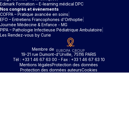
Edimark Formation – E-learning médical DPC
Nos congrès et événements
COFPA – Pratique avancée en soins
EFO – Entretiens Francophones d'Orthoptie
Journée Médecine & Enfance - MG
PIPA – Pathologie Infectieuse Pédiatrique Ambulatoire
Les Rendez-vous by Curie
Membre de
19-21 rue Dumont-d'Urville, 75116 PARIS
Tél : +33 1 46 67 63 00 - Fax : +33 1 46 67 63 10
Mentions légales
Protection des données
Protection des données auteurs
Cookies
Rechercher un mot clé
Identifiant / Mot de passe oubli
Pour accéder aux contenus publiés sur Edimark.fr vous dev
posséder un compte et vous identifier au moyen d’un email e
Déjà inscrit(e)
Déjà inscrit(e)
Pas encore inscrit(e) ?
Pas encore inscrit(e) ?
Vous avez oublié votre mot de passe ?
d’un mot de passe. L’email est celui que vous avez renseigné
Merci de saisir votre e-mail. Vous recevrez un message
lors de votre inscription ou de votre abonnement à l’une de 
Connectez-vous à votre compte
Connectez-vous à votre compte
pour réinitialiser votre mot de passe.
publications. Si toutefois vous ne vous souvenez plus de vos
identifiants, veuillez nous contacter en cliquant
ici
.
Votre adresse email
Votre adresse email