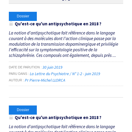
Thématiques
Dossier
Qu'est-ce qu'un antipsychotique en 2018 ?
Nomenclature basée sur les neurosciences
×
La notion d'antipsychotique fait référence dans le langage
courant à des molécules dont l'action clinique passe par la
modulation de la transmission dopaminergique et privilégie
Dates
l'efficacité sur la symptomatologie positive de la
schizophrénie. Ces composés ont également, depuis près ...
Du
au
30 juin 2019
DATE DE PARUTION
La Lettre du Psychiatre / N° 1-2 - juin 2019
PARU DANS
Pr Pierre-Michel LLORCA
AUTEUR
RECHERCHER
Dossier
Qu'est-ce qu'un antipsychotique en 2018 ?
La notion d'antipsychotique fait référence dans le langage