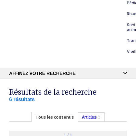
Pédi
Rhum
Sant
anim
Tran
Viei
AFFINEZ VOTRE RECHERCHE
Recherche textuelle
Résultats de la recherche
6 résultats
Publication
Tous les contenus
Articles
(6)
1 / 1