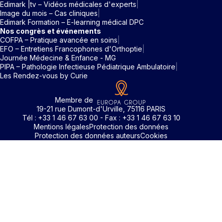
Edimark |tv – Vidéos médicales d'experts
Image du mois – Cas cliniques
Edimark Formation – E-learning médical DPC
Nos congrès et événements
COFPA – Pratique avancée en soins
EFO – Entretiens Francophones d'Orthoptie
Journée Médecine & Enfance - MG
PIPA – Pathologie Infectieuse Pédiatrique Ambulatoire
Les Rendez-vous by Curie
Membre de
19-21 rue Dumont-d'Urville, 75116 PARIS
Tél : +33 1 46 67 63 00 - Fax : +33 1 46 67 63 10
Mentions légales
Protection des données
Protection des données auteurs
Cookies
Rechercher un mot clé
Identifiant / Mot de passe oubli
Pour accéder aux contenus publiés sur Edimark.fr vous dev
posséder un compte et vous identifier au moyen d’un email e
Déjà inscrit(e)
Déjà inscrit(e)
Pas encore inscrit(e) ?
Pas encore inscrit(e) ?
Vous avez oublié votre mot de passe ?
d’un mot de passe. L’email est celui que vous avez renseigné
Merci de saisir votre e-mail. Vous recevrez un message
lors de votre inscription ou de votre abonnement à l’une de 
Connectez-vous à votre compte
Connectez-vous à votre compte
pour réinitialiser votre mot de passe.
publications. Si toutefois vous ne vous souvenez plus de vos
identifiants, veuillez nous contacter en cliquant
ici
.
Votre adresse email
Votre adresse email