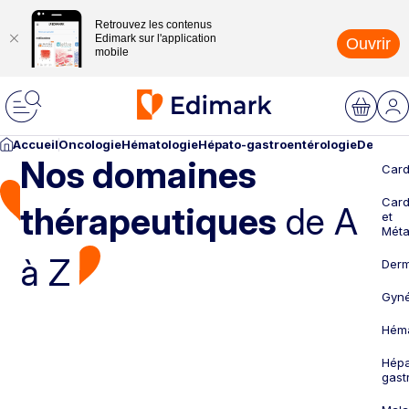
Retrouvez les contenus
Edimark sur l'application
Ouvrir
mobile
Accueil
Oncologie
Hématologie
Hépato-gastroentérologie
Dermato
Nos domaines
Card
Card
thérapeutiques
de A
et
Méta
à Z
Derm
Gyné
Héma
Hépa
gast