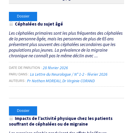
Thématiques
Dossier
Céphalées du sujet âgé
Céphalée primaire
×
Les céphalées primaires sont les plus fréquentes des céphalées
de la personne âgée, mais les personnes de plus de 65 ans
présentent plus souvent des céphalées secondaires que les
Dates
populations plus jeunes. La prévalence de la migraine
chronique ne connaît pas le même déclin avec ...
Du
au
28 février 2026
DATE DE PARUTION
La Lettre du Neurologue / N° 1-2 - février 2026
PARU DANS
Pr Nathan MOREAU
Dr Virginie CORAND
AUTEURS
RECHERCHER
Dossier
Impacts de l’activité physique chez les patients
souffrant de céphalées ou de migraine