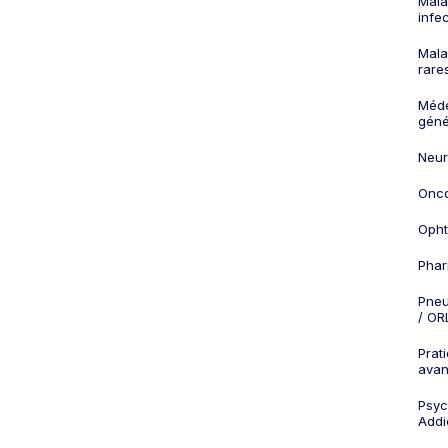
Mala
infe
Mala
rare
Méd
géné
Neur
Onco
Opht
Phar
Pneu
/ OR
Prat
ava
Psych
Addi