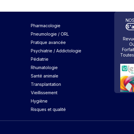
NOS
Pharmacologie
S'
Pneumologie / ORL
Revue
Pratique avancée
Ou
Forfai
Psychiatrie / Addictologie
Toutes
Pédiatrie
Rhumatologie
Santé animale
Transplantation
Vieillissement
Hygiène
Risques et qualité