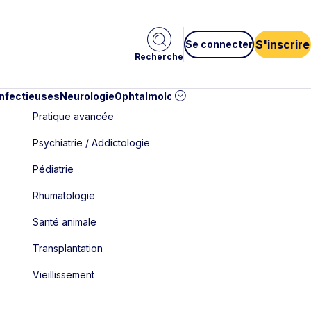
S'inscrire
Se connecter
Recherche
infectieuses
Neurologie
Ophtalmologie
Pédiatrie
Cardiologie
Car
Pratique avancée
Psychiatrie / Addictologie
Pédiatrie
Rhumatologie
Santé animale
Transplantation
Vieillissement