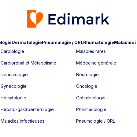
logie
Dermatologie
Pneumologie / ORL
Rhumatologie
Maladies 
Cardiologie
Maladies rares
Cardiorénal et Métabolisme
Médecine générale
Dermatologie
Neurologie
Gynécologie
Oncologie
Hématologie
Ophtalmologie
Hépato-gastroentérologie
Pharmacologie
Maladies infectieuses
Pneumologie / ORL