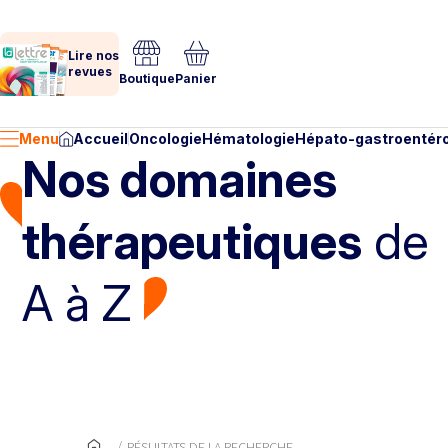
Lire nos
revues
Boutique
Panier
Menu
Accueil
Oncologie
Hématologie
Hépato-gastroentéro
Nos domaines
thérapeutiques
de
A à Z
RÉSULTATS DE LA RECHERCHE