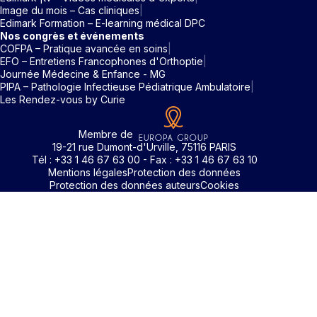
Image du mois – Cas cliniques
Edimark Formation – E-learning médical DPC
Nos congrès et événements
COFPA – Pratique avancée en soins
EFO – Entretiens Francophones d'Orthoptie
Journée Médecine & Enfance - MG
PIPA – Pathologie Infectieuse Pédiatrique Ambulatoire
Les Rendez-vous by Curie
Membre de
19-21 rue Dumont-d'Urville, 75116 PARIS
Tél : +33 1 46 67 63 00 - Fax : +33 1 46 67 63 10
Mentions légales
Protection des données
Protection des données auteurs
Cookies
Rechercher un mot clé
Identifiant / Mot de passe oubli
Pour accéder aux contenus publiés sur Edimark.fr vous dev
posséder un compte et vous identifier au moyen d’un email e
Déjà inscrit(e)
Déjà inscrit(e)
Pas encore inscrit(e) ?
Pas encore inscrit(e) ?
Vous avez oublié votre mot de passe ?
d’un mot de passe. L’email est celui que vous avez renseigné
Merci de saisir votre e-mail. Vous recevrez un message
lors de votre inscription ou de votre abonnement à l’une de 
Connectez-vous à votre compte
Connectez-vous à votre compte
pour réinitialiser votre mot de passe.
publications. Si toutefois vous ne vous souvenez plus de vos
identifiants, veuillez nous contacter en cliquant
ici
.
Votre adresse email
Votre adresse email