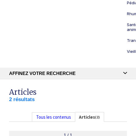
Pédi
Rhum
Sant
anim
Tran
Viei
AFFINEZ VOTRE RECHERCHE
Recherche textuelle
Articles
2 résultats
Publication
Tous les contenus
Articles
(2)
1 / 1