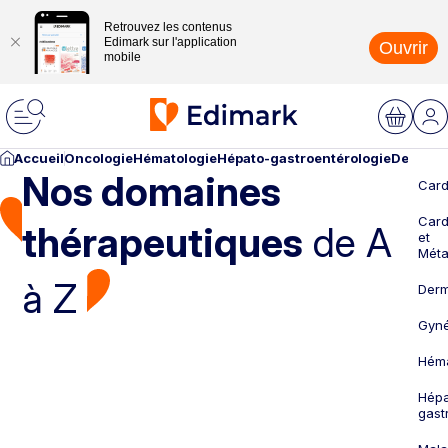
Retrouvez les contenus
Edimark sur l'application
Ouvrir
mobile
Accueil
Oncologie
Hématologie
Hépato-gastroentérologie
Dermato
Nos domaines
Card
Card
thérapeutiques
de A
et
Méta
à Z
Derm
Gyné
Héma
Hépa
gast