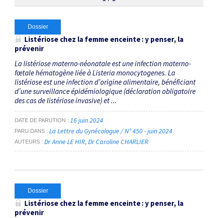
Thématiques
Dossier
Listériose chez la femme enceinte : y penser, la
prévenir
Infection materno-néonatale
×
La listériose materno-néonatale est une infection materno-
fœtale hématogène liée à Listeria monocytogenes. La
Dates
listériose est une infection d’origine alimentaire, bénéficiant
d’une surveillance épidémiologique (déclaration obligatoire
Du
des cas de listériose invasive) et ...
au
16 juin 2024
DATE DE PARUTION
La Lettre du Gynécologue / N° 450 - juin 2024
PARU DANS
Dr Anne LE HIR
Dr Caroline CHARLIER
AUTEURS
RECHERCHER
Dossier
Listériose chez la femme enceinte : y penser, la
prévenir