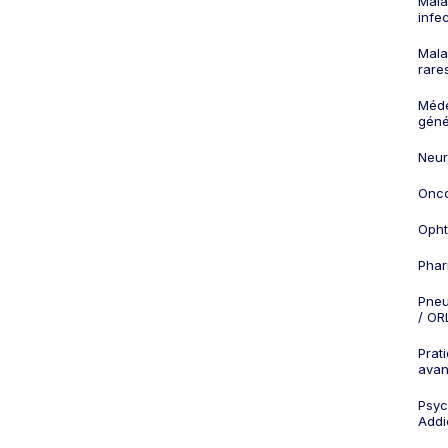
Mala
infe
Mala
rare
Méd
géné
Neur
Onco
Opht
Phar
Pneu
/ OR
Prat
ava
Psych
Addi