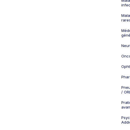
Mala
infe
Mala
rare
Méd
géné
Neur
Onco
Opht
Phar
Pneu
/ OR
Prat
ava
Psych
Addi