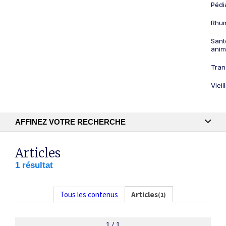
Pédi
Rhum
Sant
anim
Tran
Viei
AFFINEZ VOTRE RECHERCHE
Recherche textuelle
Articles
1 résultat
Publication
Tous les contenus
Articles
(1)
1 / 1