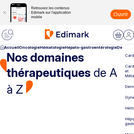
Retrouvez les contenus
Edimark sur l'application
Ouvrir
mobile
Accueil
Oncologie
Hématologie
Hépato-gastroentérologie
Dermato
Nos domaines
Card
Card
thérapeutiques
de A
et
Méta
à Z
Derm
Gyné
Héma
Hépa
gast