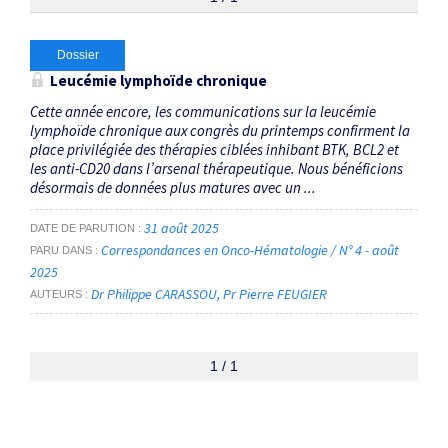
Thématiques
Dossier
Leucémie lymphoïde chronique
Inhibiteur de BTK
×
Cette année encore, les communications sur la leucémie
lymphoïde chronique aux congrès du printemps confirment la
place privilégiée des thérapies ciblées inhibant BTK, BCL2 et
Dates
les anti-CD20 dans l’arsenal thérapeutique. Nous bénéficions
désormais de données plus matures avec un ...
Du
au
31 août 2025
DATE DE PARUTION
Correspondances en Onco-Hématologie / N° 4 - août
PARU DANS
2025
Dr Philippe CARASSOU
Pr Pierre FEUGIER
RECHERCHER
AUTEURS
1 / 1