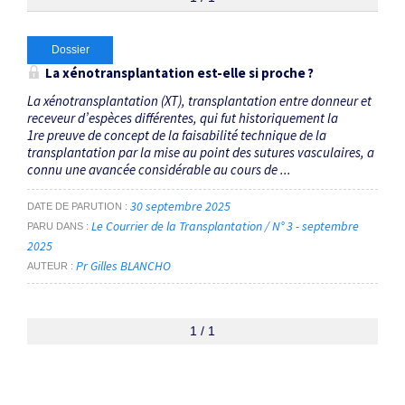
Thématiques
Dossier
La xénotransplantation est-elle si proche ?
Porcs OGM
×
La xénotransplantation (XT), transplantation entre donneur et
receveur d’espèces différentes, qui fut historiquement la
1re preuve de concept de la faisabilité technique de la
Dates
transplantation par la mise au point des sutures vasculaires, a
connu une avancée considérable au cours de ...
Du
au
30 septembre 2025
DATE DE PARUTION
Le Courrier de la Transplantation / N° 3 - septembre
PARU DANS
2025
Pr Gilles BLANCHO
RECHERCHER
AUTEUR
1 / 1