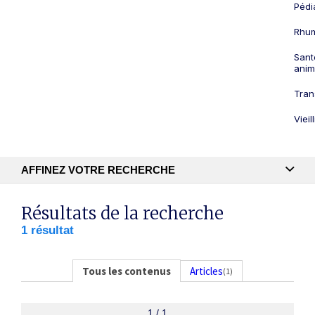
Pédi
Rhum
Sant
anim
Tran
Viei
AFFINEZ VOTRE RECHERCHE
Recherche textuelle
Résultats de la recherche
1 résultat
Publication
Tous les contenus
Articles
(1)
1 / 1