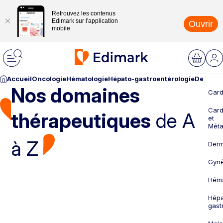
Retrouvez les contenus
Edimark sur l'application
Ouvrir
mobile
Accueil
Oncologie
Hématologie
Hépato-gastroentérologie
Dermato
Nos domaines
Card
Card
thérapeutiques
de A
et
Méta
à Z
Derm
Gyné
Héma
Hépa
gast