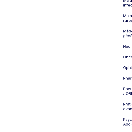
Mala
infe
Mala
rare
Méd
géné
Neur
Onco
Opht
Phar
Pneu
/ OR
Prat
ava
Psych
Addi