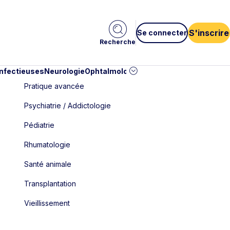
S'inscrire
Se connecter
Recherche
infectieuses
Neurologie
Ophtalmologie
Pédiatrie
Cardiologie
Car
Pratique avancée
Psychiatrie / Addictologie
Pédiatrie
Rhumatologie
Santé animale
Transplantation
Vieillissement