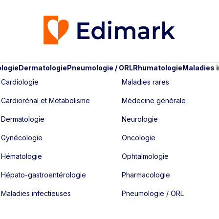
logie
Dermatologie
Pneumologie / ORL
Rhumatologie
Maladies 
Cardiologie
Maladies rares
Cardiorénal et Métabolisme
Médecine générale
Dermatologie
Neurologie
Gynécologie
Oncologie
Hématologie
Ophtalmologie
Hépato-gastroentérologie
Pharmacologie
Maladies infectieuses
Pneumologie / ORL