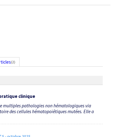
rticles
(2)
pratique clinique
de multiples pathologies non hématologiques via
toire des cellules hématopoïétiques mutées. Elle a
 5 - octobre 2025