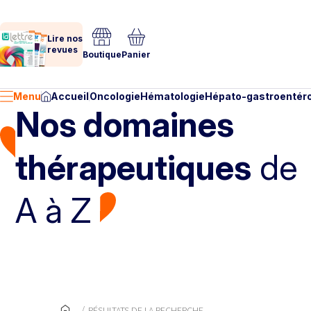
Lire nos
revues
Boutique
Panier
Menu
Accueil
Oncologie
Hématologie
Hépato-gastroentéro
Nos domaines
thérapeutiques
de
A à Z
RÉSULTATS DE LA RECHERCHE