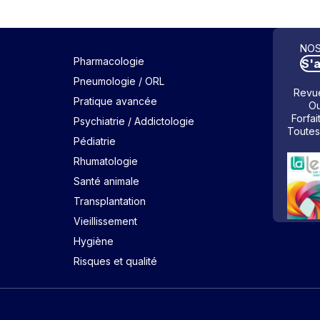
NOS
Pharmacologie
S'
Pneumologie / ORL
Revue
Pratique avancée
Ou
Forfai
Psychiatrie / Addictologie
Toutes
Pédiatrie
Rhumatologie
Santé animale
Transplantation
Vieillissement
Hygiène
Risques et qualité