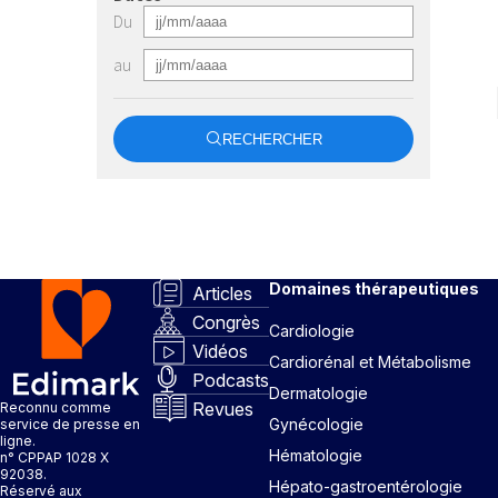
Du
au
RECHERCHER
Domaines thérapeutiques
Articles
Congrès
Cardiologie
Vidéos
Cardiorénal et Métabolisme
Podcasts
Dermatologie
Revues
Reconnu comme
Gynécologie
service de presse en
ligne.
Hématologie
n° CPPAP 1028 X
92038.
Hépato-gastroentérologie
Réservé aux