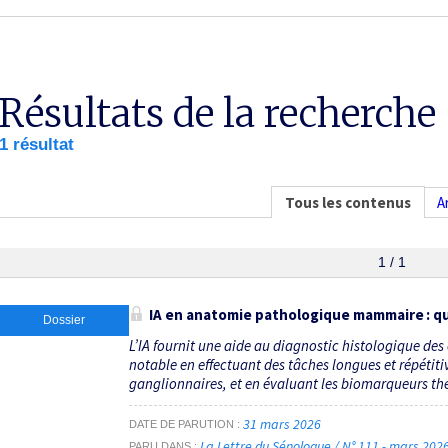
Résultats de la recherche
1 résultat
Tous les contenus
A
1 / 1
IA en anatomie pathologique mammaire : qu
Dossier
L’IA fournit une aide au diagnostic histo­logique 
notable en effectuant des tâches longues et répétiti
ganglionnaires, et en évaluant les bio­marqueurs thé
31 mars 2026
DATE DE PARUTION
La Lettre du Sénologue / N° 111 - mars 202
PARU DANS