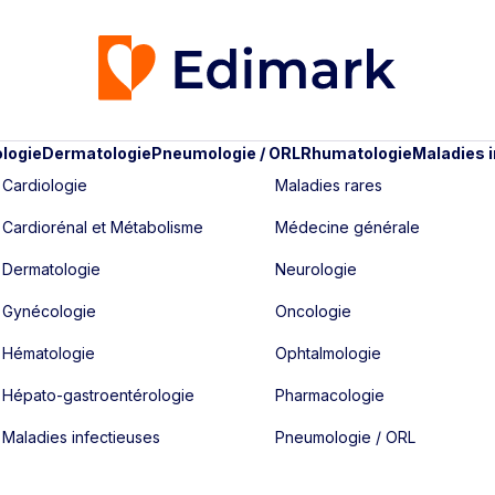
logie
Dermatologie
Pneumologie / ORL
Rhumatologie
Maladies 
Cardiologie
Maladies rares
Cardiorénal et Métabolisme
Médecine générale
Dermatologie
Neurologie
Gynécologie
Oncologie
Hématologie
Ophtalmologie
Hépato-gastroentérologie
Pharmacologie
Maladies infectieuses
Pneumologie / ORL