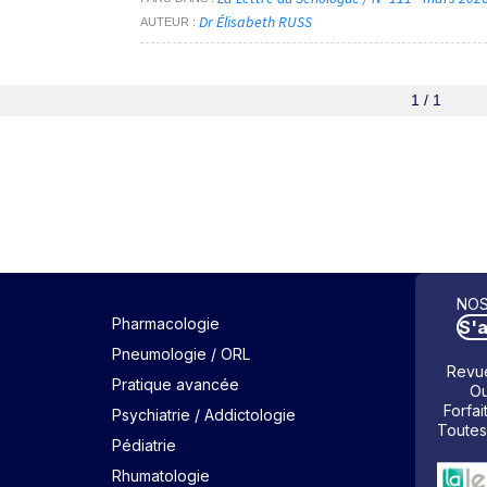
Dr Élisabeth RUSS
AUTEUR
1 / 1
NOS
Pharmacologie
S'
Pneumologie / ORL
Revue
Pratique avancée
Ou
Forfai
Psychiatrie / Addictologie
Toutes
Pédiatrie
Rhumatologie