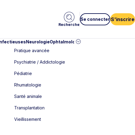
S'inscrire
Se connecter
Recherche
infectieuses
Neurologie
Ophtalmologie
Pédiatrie
Cardiologie
Car
Pratique avancée
Psychiatrie / Addictologie
Pédiatrie
Rhumatologie
Santé animale
Transplantation
Vieillissement