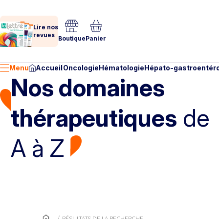
Lire nos
revues
Boutique
Panier
Menu
Accueil
Oncologie
Hématologie
Hépato-gastroentéro
Nos domaines
thérapeutiques
de
A à Z
RÉSULTATS DE LA RECHERCHE