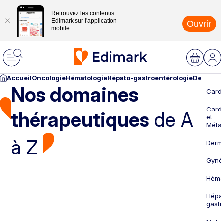
Retrouvez les contenus
Edimark sur l'application
Ouvrir
mobile
Accueil
Oncologie
Hématologie
Hépato-gastroentérologie
Dermato
Nos domaines
Card
Card
thérapeutiques
de A
et
Méta
à Z
Derm
Gyné
Héma
Hépa
gast