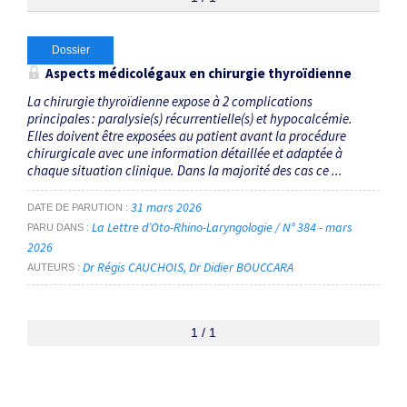
Thématiques
Dossier
Aspects médicolégaux en chirurgie thyroïdienne
information du patient
×
La chirurgie thyroïdienne expose à 2 complications
principales : paralysie(s) récurrentielle(s) et hypocalcémie.
Elles doivent être exposées au patient avant la procédure
Dates
chirurgicale avec une information détaillée et adaptée à
chaque situation clinique. Dans la majorité des cas ce ...
Du
au
31 mars 2026
DATE DE PARUTION
La Lettre d’Oto-Rhino-Laryngologie / N° 384 - mars
PARU DANS
2026
Dr Régis CAUCHOIS
Dr Didier BOUCCARA
RECHERCHER
AUTEURS
1 / 1