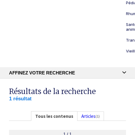
Pédi
Rhum
Sant
anim
Tran
Viei
AFFINEZ VOTRE RECHERCHE
Recherche textuelle
Résultats de la recherche
1 résultat
Publication
Tous les contenus
Articles
(1)
1 / 1