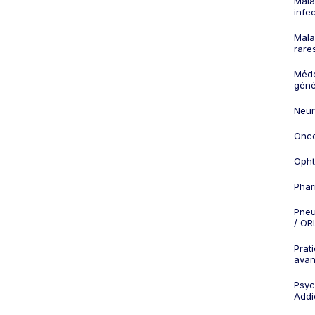
Mala
infe
Mala
rare
Méd
géné
Neur
Onco
Opht
Phar
Pneu
/ OR
Prat
ava
Psych
Addi