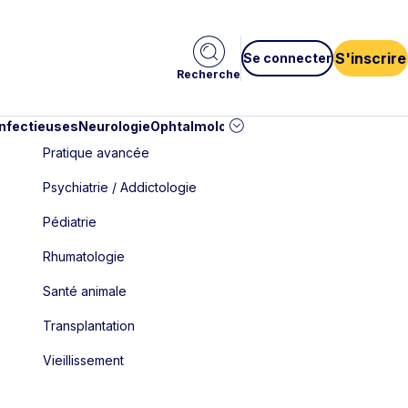
S'inscrire
Se connecter
Recherche
infectieuses
Neurologie
Ophtalmologie
Pédiatrie
Cardiologie
Car
Pratique avancée
Psychiatrie / Addictologie
Pédiatrie
Rhumatologie
Santé animale
Transplantation
Vieillissement