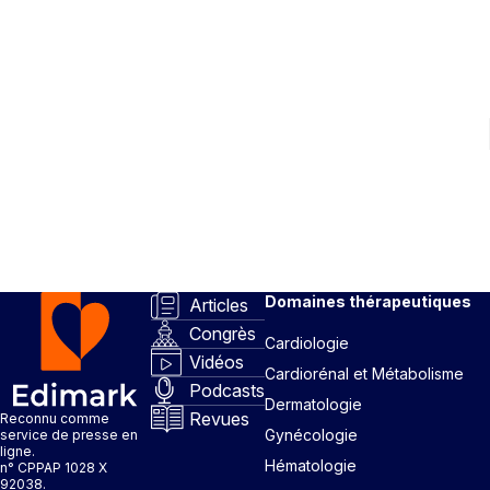
Domaines thérapeutiques
Articles
Congrès
Cardiologie
Vidéos
Cardiorénal et Métabolisme
Podcasts
Dermatologie
Revues
Reconnu comme
Gynécologie
service de presse en
ligne.
Hématologie
n° CPPAP 1028 X
92038.