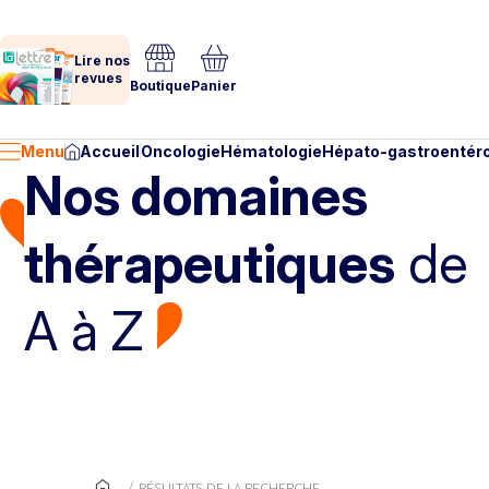
Lire nos
revues
Boutique
Panier
Menu
Accueil
Oncologie
Hématologie
Hépato-gastroentéro
Nos domaines
thérapeutiques
de
A à Z
RÉSULTATS DE LA RECHERCHE