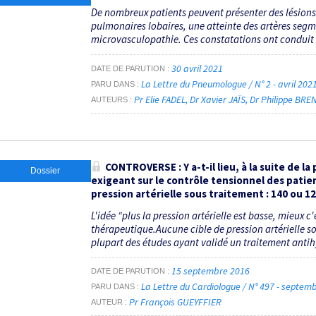
De nombreux patients peuvent présenter des lésions
pulmonaires lobaires, une atteinte des artères segm
microvasculopathie. Ces constatations ont conduit 
30 avril 2021
DATE DE PARUTION
La Lettre du Pneumologue / N° 2 - avril 202
PARU DANS
Pr Elie FADEL
Dr Xavier JAÏS
Dr Philippe BRE
AUTEURS
CONTROVERSE : Y a-t-il lieu, à la suite de la
Dossier
exigeant sur le contrôle tensionnel des patie
pression artérielle sous traitement : 140 ou 
L'idée “plus la pression artérielle est basse, mieux c
thérapeutique.Aucune cible de pression artérielle so
plupart des études ayant validé un traitement antih
15 septembre 2016
DATE DE PARUTION
La Lettre du Cardiologue / N° 497 - septe
PARU DANS
Pr François GUEYFFIER
AUTEUR