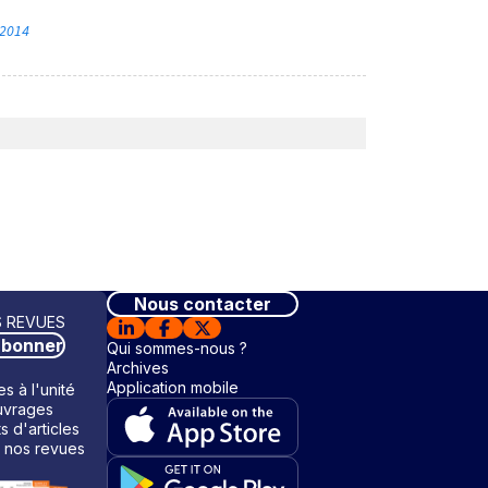
 2014
Nous contacter
 REVUES
abonner
Qui sommes-nous ?
Archives
Application mobile
s à l'unité
vrages
ts d'articles
 nos revues