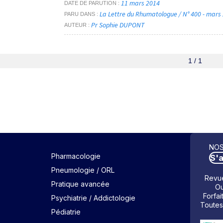
11 mars 2014
DATE DE PARUTION
La Lettre du Rhumatologue / N° 400 - mars
PARU DANS
Pr Sophie DUPONT
AUTEUR
1 / 1
NOS
Pharmacologie
S'
Pneumologie / ORL
Revue
Pratique avancée
Ou
Forfai
Psychiatrie / Addictologie
Toutes
Pédiatrie