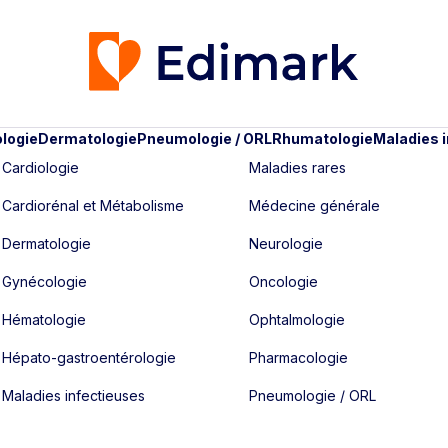
logie
Dermatologie
Pneumologie / ORL
Rhumatologie
Maladies 
Cardiologie
Maladies rares
Cardiorénal et Métabolisme
Médecine générale
Dermatologie
Neurologie
Gynécologie
Oncologie
Hématologie
Ophtalmologie
Hépato-gastroentérologie
Pharmacologie
Maladies infectieuses
Pneumologie / ORL