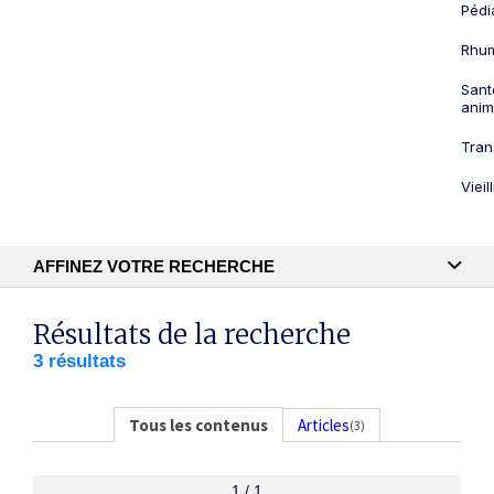
Pédi
Rhum
Sant
anim
Tran
Viei
AFFINEZ VOTRE RECHERCHE
Recherche textuelle
Résultats de la recherche
3 résultats
Publication
Tous les contenus
Articles
(3)
1 / 1