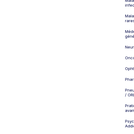
Mala
infe
Mala
rare
Méd
géné
Neur
Onco
Opht
Phar
Pneu
/ OR
Prat
ava
Psych
Addi