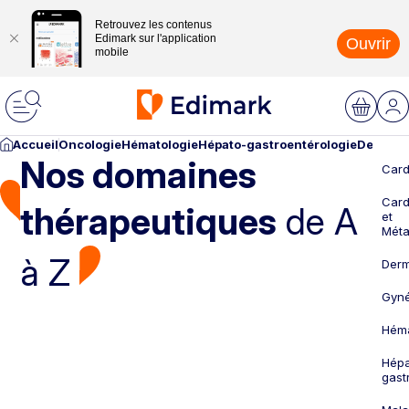
Retrouvez les contenus
Edimark sur l'application
Ouvrir
mobile
Accueil
Oncologie
Hématologie
Hépato-gastroentérologie
Dermato
Nos domaines
Card
Card
thérapeutiques
de A
et
Méta
à Z
Derm
Gyné
Héma
Hépa
gast