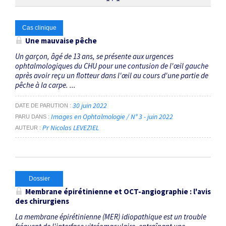
Thématiques
Cas clinique
Une mauvaise pêche
membrane épirétinienne
×
Un garçon, âgé de 13 ans, se présente aux urgences
ophtalmologiques du CHU pour une contusion de l'œil gauche
après avoir reçu un flotteur dans l'œil au cours d'une partie de
Dates
pêche à la carpe. ...
Du
30 juin 2022
DATE DE PARUTION
au
Images en Ophtalmologie / N° 3 - juin 2022
PARU DANS
Pr Nicolas LEVEZIEL
AUTEUR
RECHERCHER
Dossier
Membrane épirétinienne et OCT-angiographie : l'avis
des chirurgiens
La membrane épirétinienne (MER) idiopathique est un trouble