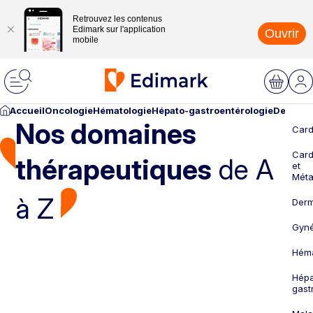
Retrouvez les contenus
Edimark sur l'application
Ouvrir
mobile
Accueil
Oncologie
Hématologie
Hépato-gastroentérologie
Dermato
Nos domaines
Card
Card
thérapeutiques
de A
et
Méta
à Z
Derm
Gyné
Héma
Hépa
gast