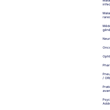
Mala
infe
Mala
rare
Méd
géné
Neur
Onco
Opht
Phar
Pneu
/ OR
Prat
ava
Psych
Addi