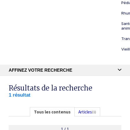
Pédi
Rhum
Sant
anim
Tran
Viei
AFFINEZ VOTRE RECHERCHE
Recherche textuelle
Résultats de la recherche
1 résultat
Publication
Tous les contenus
Articles
(1)
1 / 1