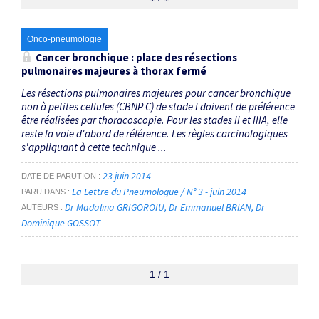
Thématiques
Onco-pneumologie
Cancer bronchique : place des résections
pulmonaires majeures à thorax fermé
lobectomie
×
Les résections pulmonaires majeures pour cancer bronchique
non à petites cellules (CBNP C) de stade I doivent de préférence
Dates
être réalisées par thoracoscopie. Pour les stades II et IIIA, elle
reste la voie d'abord de référence. Les règles carcinologiques
Du
s'appliquant à cette technique ...
au
23 juin 2014
DATE DE PARUTION
La Lettre du Pneumologue / N° 3 - juin 2014
PARU DANS
Dr Madalina GRIGOROIU
Dr Emmanuel BRIAN
Dr
AUTEURS
RECHERCHER
Dominique GOSSOT
1 / 1