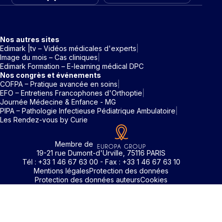
Nos autres sites
Edimark |tv – Vidéos médicales d'experts
Image du mois – Cas cliniques
Edimark Formation – E-learning médical DPC
Nos congrès et événements
COFPA – Pratique avancée en soins
EFO – Entretiens Francophones d'Orthoptie
Journée Médecine & Enfance - MG
PIPA – Pathologie Infectieuse Pédiatrique Ambulatoire
Les Rendez-vous by Curie
Membre de
19-21 rue Dumont-d'Urville, 75116 PARIS
Tél : +33 1 46 67 63 00 - Fax : +33 1 46 67 63 10
Mentions légales
Protection des données
Protection des données auteurs
Cookies
Rechercher un mot clé
Pour accéder aux contenus publiés sur Edimark.fr vous dev