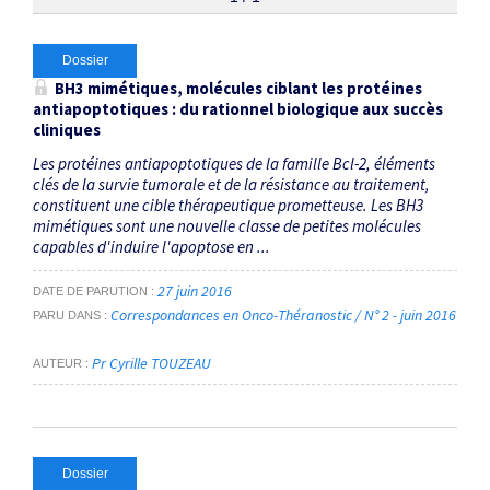
Thématiques
Dossier
BH3 mimétiques, molécules ciblant les protéines
antiapoptotiques : du rationnel biologique aux succès
BH3 mimétiques
×
cliniques
Les protéines antiapoptotiques de la famille Bcl-2, éléments
Dates
clés de la survie tumorale et de la résistance au traitement,
constituent une cible thérapeutique prometteuse. Les BH3
Du
mimétiques sont une nouvelle classe de petites molécules
capables d'induire l'apoptose en ...
au
27 juin 2016
DATE DE PARUTION
Correspondances en Onco-Théranostic / N° 2 - juin 2016
PARU DANS
RECHERCHER
Pr Cyrille TOUZEAU
AUTEUR
Dossier