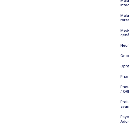
Mala
infe
Mala
rare
Méd
géné
Neur
Onco
Opht
Phar
Pneu
/ OR
Prat
ava
Psych
Addi