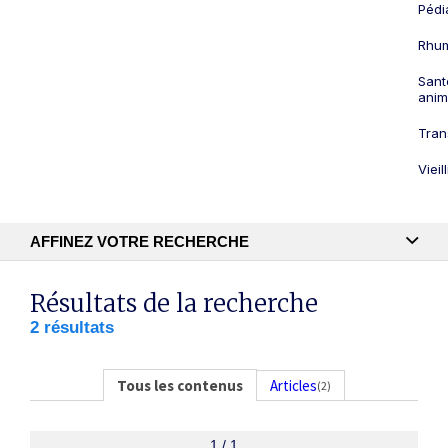
Pédi
Rhum
Sant
anim
Tran
Viei
AFFINEZ VOTRE RECHERCHE
Recherche textuelle
Résultats de la recherche
2 résultats
Publication
Tous les contenus
Articles
(2)
1 / 1