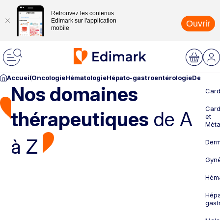
Retrouvez les contenus
Edimark sur l'application
Ouvrir
mobile
Accueil
Oncologie
Hématologie
Hépato-gastroentérologie
Dermato
Nos domaines
Card
Card
thérapeutiques
de A
et
Méta
à Z
Derm
Gyné
Héma
Hépa
gast