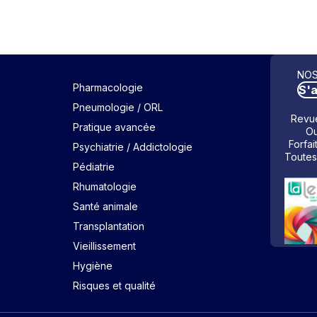
NOS
Pharmacologie
S'
Pneumologie / ORL
Revue
Pratique avancée
Ou
Forfai
Psychiatrie / Addictologie
Toutes
Pédiatrie
Rhumatologie
Santé animale
Transplantation
Vieillissement
Hygiène
Risques et qualité