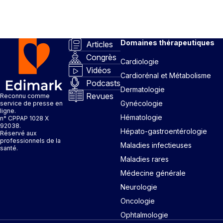
Domaines thérapeutiques
Articles
Congrès
Cardiologie
Vidéos
Cardiorénal et Métabolisme
Podcasts
Dermatologie
Revues
Reconnu comme
Gynécologie
service de presse en
ligne.
Hématologie
n° CPPAP 1028 X
92038.
Hépato-gastroentérologie
Réservé aux
professionnels de la
Maladies infectieuses
santé.
Maladies rares
Médecine générale
Neurologie
Oncologie
Ophtalmologie