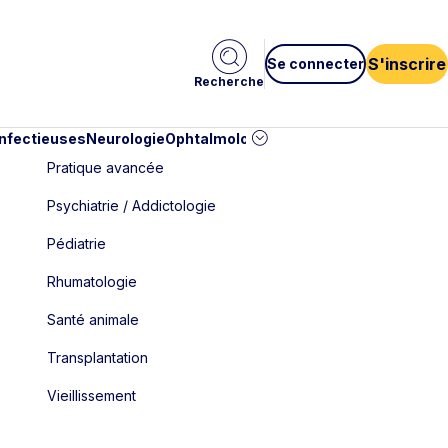
S'inscrire
Se connecter
Recherche
infectieuses
Neurologie
Ophtalmologie
Pédiatrie
Cardiologie
Car
Pratique avancée
Psychiatrie / Addictologie
Pédiatrie
Rhumatologie
Santé animale
Transplantation
Vieillissement