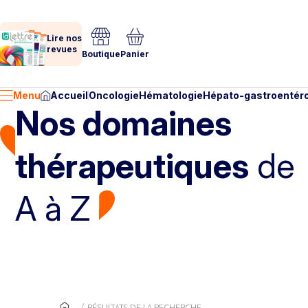
Lire nos
revues
Boutique
Panier
Menu
Accueil
Oncologie
Hématologie
Hépato-gastroentéro
Nos domaines
thérapeutiques
de
A à Z
RÉSULTATS DE LA RECHERCHE