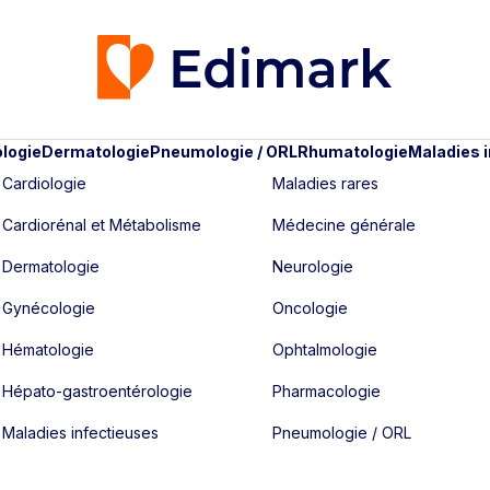
logie
Dermatologie
Pneumologie / ORL
Rhumatologie
Maladies 
Cardiologie
Maladies rares
Cardiorénal et Métabolisme
Médecine générale
Dermatologie
Neurologie
Gynécologie
Oncologie
Hématologie
Ophtalmologie
Hépato-gastroentérologie
Pharmacologie
Maladies infectieuses
Pneumologie / ORL