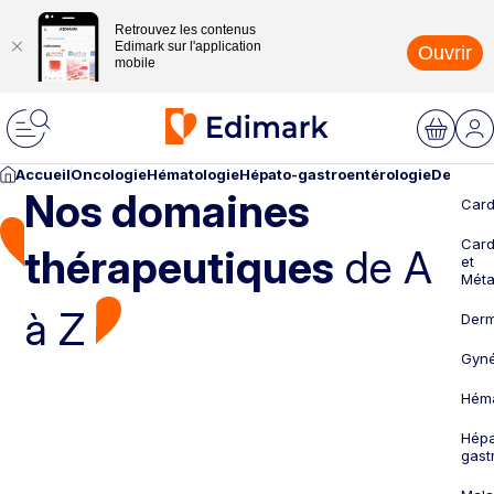
Retrouvez les contenus
Edimark sur l'application
Ouvrir
mobile
Accueil
Oncologie
Hématologie
Hépato-gastroentérologie
Dermato
Nos domaines
Card
Card
thérapeutiques
de A
et
Méta
à Z
Derm
Gyné
Héma
Hépa
gast