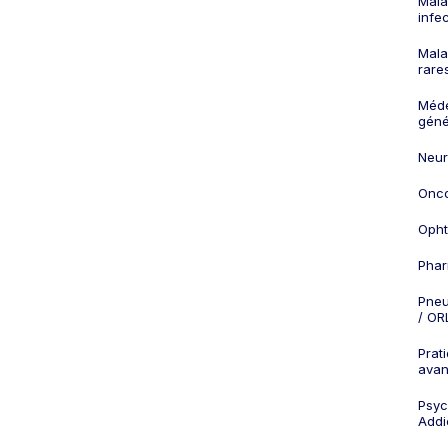
Mala
infe
Mala
rare
Méd
géné
Neur
Onco
Opht
Phar
Pneu
/ OR
Prat
ava
Psych
Addi