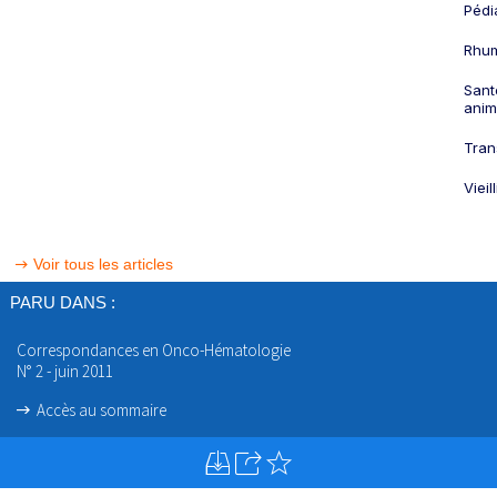
Pédi
Rhum
Sant
anim
Tran
Viei
Voir tous les articles
PARU DANS :
Correspondances en Onco-Hématologie
N° 2 - juin 2011
Accès au sommaire