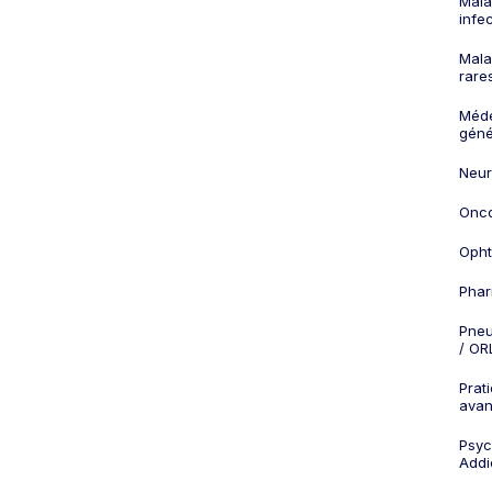
Mala
infe
Mala
rare
Méd
géné
Neur
Onco
Opht
Phar
Pneu
/ OR
Prat
ava
Psych
Addi