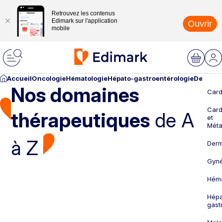
Retrouvez les contenus
Edimark sur l'application
Ouvrir
mobile
Accueil
Oncologie
Hématologie
Hépato-gastroentérologie
Dermato
Nos domaines
Card
Card
thérapeutiques
de A
et
Méta
à Z
Derm
Gyné
Héma
Hépa
gast