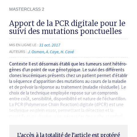
MASTERCLASS 2
Apport de la PCR digitale pour le
suivi des mutations ponctuelles
31 oct. 2017
MIS EN LIGNE LE
J. Osman
A. Caye
H. Cavé
AUTEURS
Contexte Il est désormais établi que les tumeurs sont hétéro­
gènes d'un point de vue génotypique. Le suivi des différents
clones leucémiques présents chez un patient permet d'établir
la séquence d'apparition des mutations au cours de la maladie
et de prévoir la réponse au traitement (maladie résiduelle). Le
choix de la technique employée repose sur un compromis
entre coût, sensibilité, disponibilité et nature de l'échantillon.
La PCR (Polymerase Chain Reaction) digitale (dPCR) est une
technique en plein essor, permettant la détection et la
quantification absolue, sans nécessiter de courbe standard,
…
L’accès à la totalité de l’article est protégé