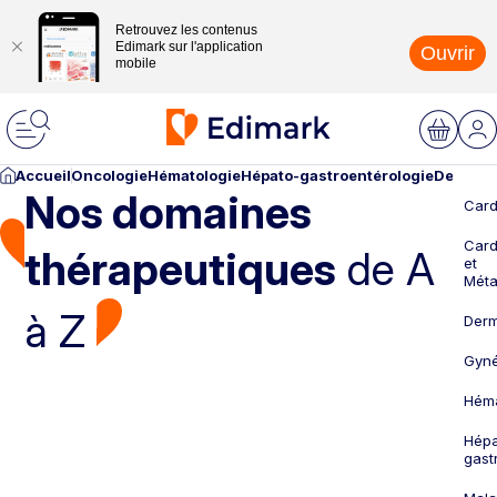
Retrouvez les contenus
Edimark sur l'application
Ouvrir
mobile
Accueil
Oncologie
Hématologie
Hépato-gastroentérologie
Dermato
Nos domaines
Card
Card
thérapeutiques
de A
et
Méta
à Z
Derm
Gyné
Héma
Hépa
gast