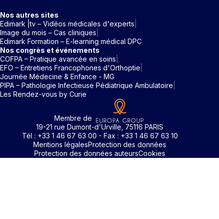
Nos autres sites
Edimark |tv – Vidéos médicales d'experts
Image du mois – Cas cliniques
Edimark Formation – E-learning médical DPC
Nos congrès et événements
COFPA – Pratique avancée en soins
EFO – Entretiens Francophones d'Orthoptie
Journée Médecine & Enfance - MG
PIPA – Pathologie Infectieuse Pédiatrique Ambulatoire
Les Rendez-vous by Curie
Membre de
19-21 rue Dumont-d'Urville, 75116 PARIS
Tél : +33 1 46 67 63 00 - Fax : +33 1 46 67 63 10
Mentions légales
Protection des données
Protection des données auteurs
Cookies
Identifiant / Mot de passe oubli
Pour accéder aux contenus publiés sur Edimark.fr vous dev
posséder un compte et vous identifier au moyen d’un email e
Déjà inscrit(e)
Déjà inscrit(e)
Pas encore inscrit(e) ?
Pas encore inscrit(e) ?
Vous avez oublié votre mot de passe ?
d’un mot de passe. L’email est celui que vous avez renseigné
Merci de saisir votre e-mail. Vous recevrez un message
lors de votre inscription ou de votre abonnement à l’une de 
Connectez-vous à votre compte
Connectez-vous à votre compte