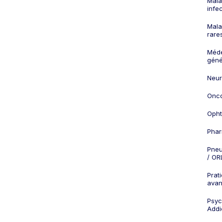
Mala
infe
Mala
rare
Méd
géné
Neur
Onco
Opht
Phar
Pneu
/ OR
Prat
ava
Psych
Addi