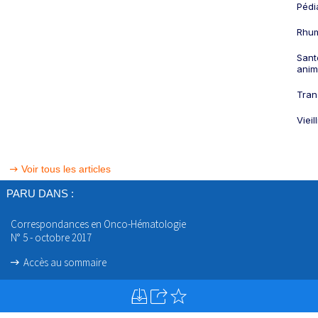
Pédi
Rhum
Sant
anim
Tran
Viei
Voir tous les articles
PARU DANS :
Correspondances en Onco-Hématologie
N° 5 - octobre 2017
Accès au sommaire